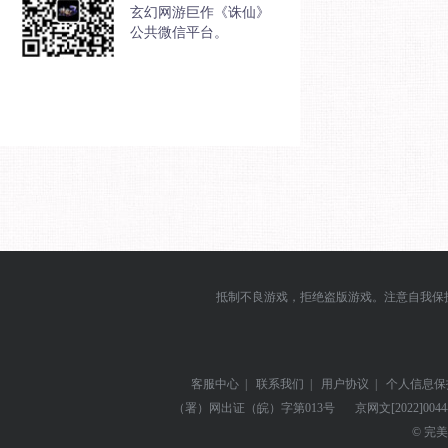
玄幻网游巨作《诛仙》
公共微信平台。
抵制不良游戏，拒绝盗版游戏。注意自我保
客服中心
|
联系我们
|
用户协议
|
个人信息保
（署）网出证（皖）字第013号
京网文
[2022]004
© 完美世