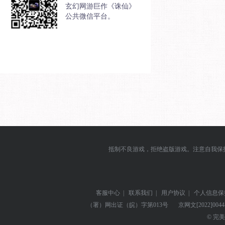
玄幻网游巨作《诛仙》
公共微信平台。
抵制不良游戏，拒绝盗版游戏。注意自我保
客服中心
|
联系我们
|
用户协议
|
个人信息保
（署）网出证（皖）字第013号
京网文
[2022]004
© 完美世