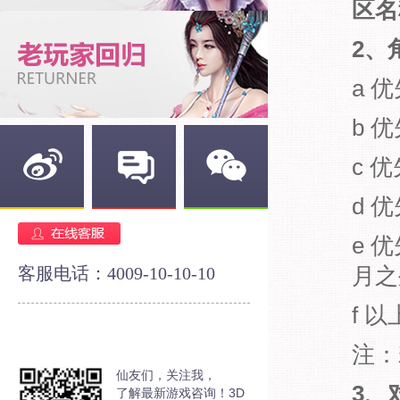
区名
2、
a 
b 
c 
d 
新浪微博
官方论坛
官方微信
e 
客服电话：4009-10-10-10
月之
f 
注：
仙友们，关注我，
3、
了解最新游戏咨询！3D