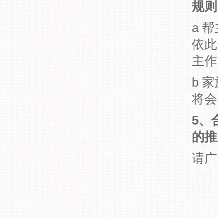
规则
a 
依此
主作
b 
将会
5、
的推
请广