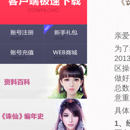
《
亲爱
为了
20
区操
做好
总数
意重
具体
1、