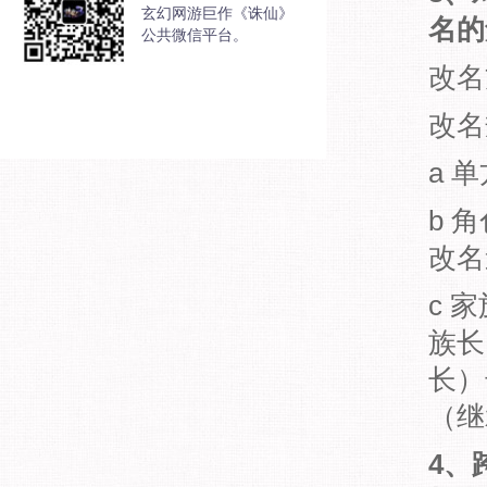
玄幻网游巨作《诛仙》
名的
公共微信平台。
改名
改名
a 
b 
改名
c 
族长
长）
（继
4、