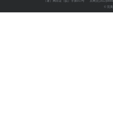
（署）网出证（皖）字第013号
京网文
[2022]004
© 完美世