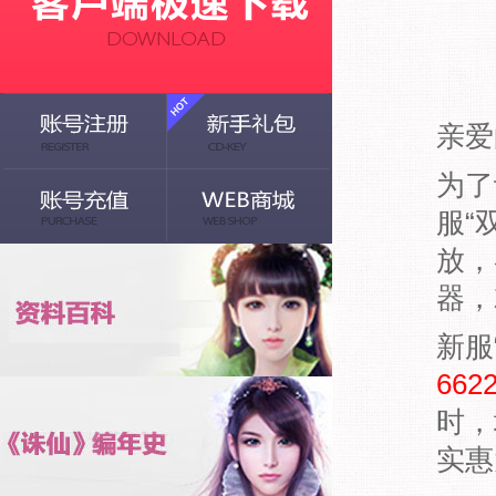
亲爱
为了
服“
放，
器，
新服
662
时，
实惠