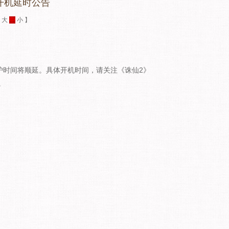
开机延时公告
：
大
中
小
】
护时间将顺延。具体开机时间，请关注《诛仙2》
。