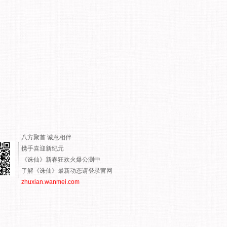
八方聚首 诚意相伴
携手喜迎新纪元
《诛仙》新春狂欢火爆公测中
了解《诛仙》最新动态请登录官网
zhuxian.wanmei.com