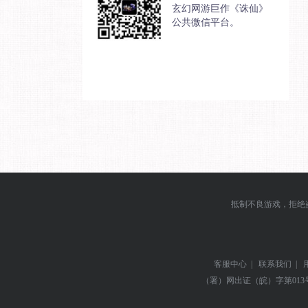
玄幻网游巨作《诛仙》
公共微信平台。
抵制不良游戏，拒绝
客服中心
|
联系我们
|
（署）网出证（皖）字第013