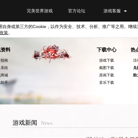
完美世界游戏
官方论坛
游戏客服
用自身或第三方的
Cookie
，以作为安全、技术、分析、推广等之用。继续
政策
。
戏资料
下载中心
热
手指南
游戏下载
活
本系统
截图下载
兑
戏商城
原画下载
助
戏助手
音乐下载
游戏新闻
News