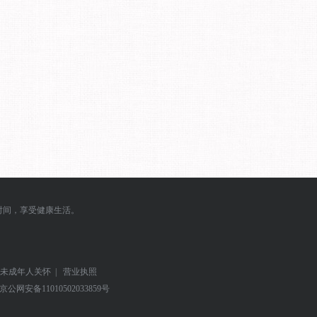
时间，享受健康生活。
未成年人关怀
|
营业执照
京公网安备
11010502033859号