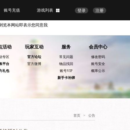
账号充值
游戏列表
登录
注册
浏览本网站即表示您同意我
点活动
玩家互动
服务
会员中心
动专区
官方论坛
常见问题
修改密码
换平台
官方微博
物品找回
账号安全
力礼包
账号VIP
概率公示
新手卡补绑
首页
>
公告