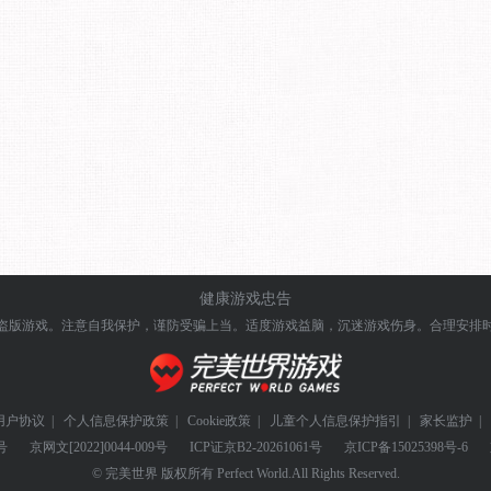
健康游戏忠告
盗版游戏。注意自我保护，谨防受骗上当。
适度游戏益脑，沉迷游戏伤身。合理安排
用户协议
|
个人信息保护政策
|
Cookie政策
|
儿童个人信息保护指引
|
家长监护
|
号
京网文
[2022]0044-009号
ICP证
京B2-20261061号
京ICP备
15025398号-6
© 完美世界 版权所有 Perfect World.All Rights Reserved.