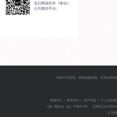
玄幻网游巨作《诛仙》
公共微信平台。
抵制不良游戏，拒绝盗版游戏。注意自我保
客服中心
|
联系我们
|
用户协议
|
个人信息保
（署）网出证（皖）字第013号
京网文
[2022]004
© 完美世