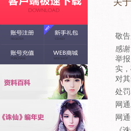
关于
敬告
感谢
举报
实，
对其
处罚
网通
网通
《诛