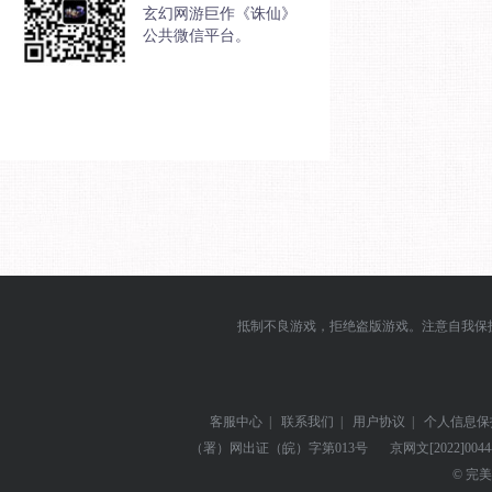
玄幻网游巨作《诛仙》
公共微信平台。
抵制不良游戏，拒绝盗版游戏。注意自我保
客服中心
|
联系我们
|
用户协议
|
个人信息保
（署）网出证（皖）字第013号
京网文
[2022]004
© 完美世