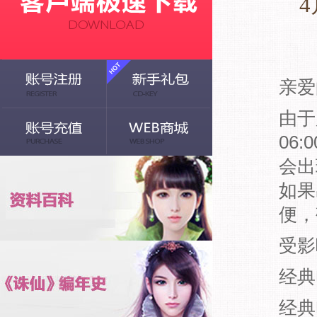
亲爱
由于
06
会出
如果
便，
受影
经典
经典