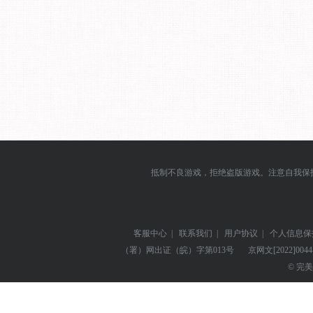
抵制不良游戏，拒绝盗版游戏。注意自我保
客服中心
|
联系我们
|
用户协议
|
个人信息保
（署）网出证（皖）字第013号
京网文
[2022]004
© 完美世