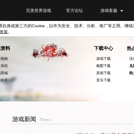
完美世界游戏
官方论坛
游戏客服
用自身或第三方的
Cookie
，以作为安全、技术、分析、推广等之用。继续
政策
。
戏资料
下载中心
热
手指南
游戏下载
活
本系统
截图下载
兑
戏商城
原画下载
助
戏助手
音乐下载
游戏新闻
News