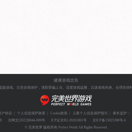
健康游戏忠告
盗版游戏。注意自我保护，谨防受骗上当。
适度游戏益脑，沉迷游戏伤身。合理安排
用户协议
|
个人信息保护政策
|
Cookie政策
|
儿童个人信息保护指引
|
家长监护
|
号
京网文
[2022]0044-009号
ICP证
京B2-20261061号
京ICP备
15025398号-6
© 完美世界 版权所有 Perfect World.All Rights Reserved.