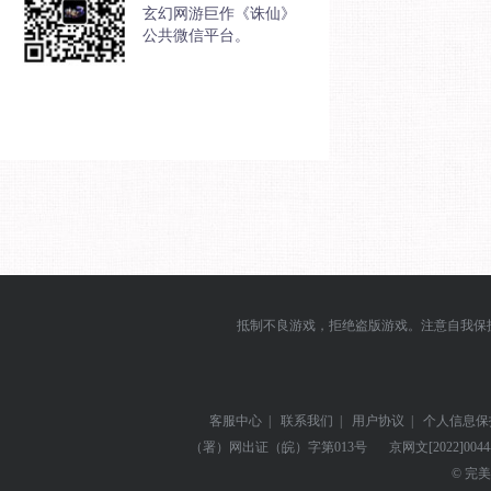
玄幻网游巨作《诛仙》
公共微信平台。
抵制不良游戏，拒绝盗版游戏。注意自我保
客服中心
|
联系我们
|
用户协议
|
个人信息保
（署）网出证（皖）字第013号
京网文
[2022]004
© 完美世