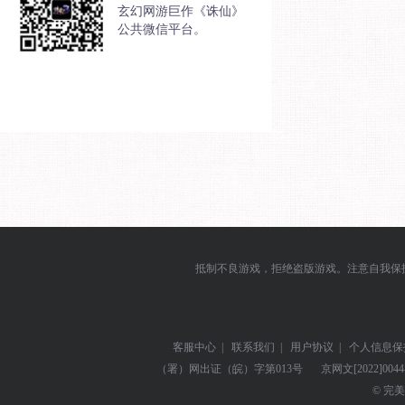
玄幻网游巨作《诛仙》
公共微信平台。
抵制不良游戏，拒绝盗版游戏。注意自我保
客服中心
|
联系我们
|
用户协议
|
个人信息保
（署）网出证（皖）字第013号
京网文
[2022]004
© 完美世