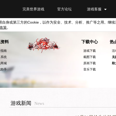
完美世界游戏
官方论坛
游戏客服
用自身或第三方的
Cookie
，以作为安全、技术、分析、推广等之用。继续
政策
。
戏资料
下载中心
热
手指南
游戏下载
活
本系统
截图下载
兑
戏商城
原画下载
助
戏助手
音乐下载
游戏新闻
News