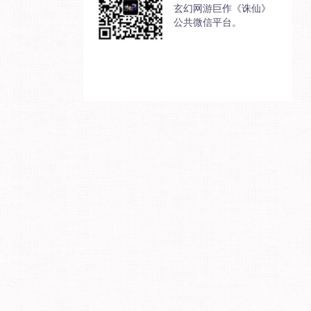
玄幻网游巨作《诛仙》
公共微信平台。