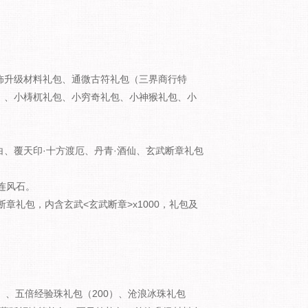
饰升级材料礼包、通微古符礼包（三界商行特
）、小梼杌礼包、小穷奇礼包、小神猴礼包、小
白、覆天印·十方渡厄、丹青·酒仙、玄武断章礼包
沙连风石。
武断章礼包，内含玄武<玄武断章>x1000，礼包及
）、五倍经验珠礼包（200）、沧浪冰珠礼包