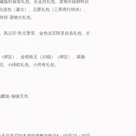
、典藏版轩辕策礼包、至圣符礼包、首饰升级材料自
自选包（邃古）、元婴礼包（三界商行特供）、
特供·宠物大礼包。
、风云印·乾元擎雷、金色法宝阵灵自选礼包、丈
（绑定）、金精铁玉（10级）（绑定）、紫薇·
渡厄、小梼杌礼包、小穷奇礼包。
瑞麟装·铜镶天市。
天可开启副本房间调整为每日8：00至23：00可