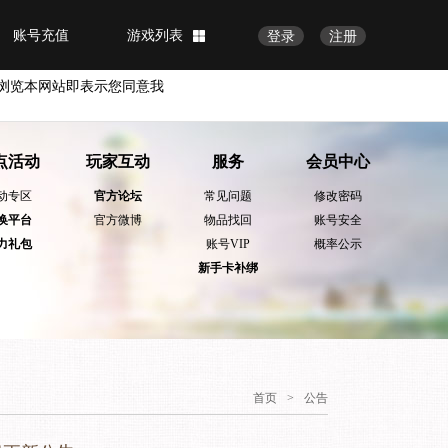
账号充值
游戏列表
登录
注册
浏览本网站即表示您同意我
点活动
玩家互动
服务
会员中心
动专区
官方论坛
常见问题
修改密码
换平台
官方微博
物品找回
账号安全
力礼包
账号VIP
概率公示
新手卡补绑
首页
>
公告