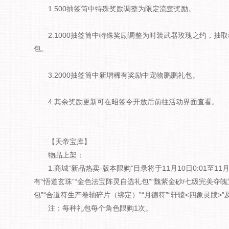
1.500抽签筒中特殊奖励调整为限定流萤奖励。
2.1000抽签筒中特殊奖励调整为时装武器玫瑰之约，
包。
3.2000抽签筒中新增稀有奖励中宠物鹏鹏礼包。
4.其余奖励更新可在昭签令开放后前往活动界面查看。
【天帝宝库】
物品上架：
1.商城“新品热卖-版本限购”目录将于11月10日0:01至1
有“悟道玄珠”“金色法宝阵灵自选礼包”“魏紫金砂/七级完美夺魄
包”“合道符生产卷轴碎片（绑定）”“月德符”“轩辕<四象灵牍>
注：每种礼包每个角色限购1次。