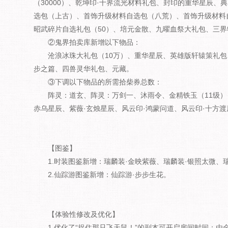
（30000）、乾坤印·十界流光材料礼包、封印的重华星辰
选包（上古）、首饰升级材料自选包（八荒）、首饰升级材料
昭武碎片自选礼包（50）、培元金散、九曜血祭大礼包、三界
②鬼界拍卖库新增以下物品：
沧浪冰珠大礼包（10万）、重华星辰、英雄版轩辕策礼包
步之篇、四兽灵华礼包、元藏。
③下调以下物品的所需拾柴券总数：
阵灵：道玄、阵灵：万剑一、沐雨令、金精铁玉（11级）
赤乌星辰、紫薇·玄烛星辰、风云印·鸿蒙问道、风云印·十方
【图鉴】
1.时装图鉴新增：瑞麟装·金映紫薇、瑞麟装·银照太微、
2.仙踪游图鉴新增：仙踪游·步步生花。
【体验性修改及优化】
1.优化了“捉住那只飞天鼠！”的副本可开启房间时间：由全