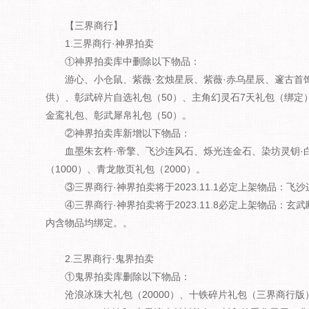
【三界商行】
1.三界商行·神界拍卖
①神界拍卖库中删除以下物品：
游心、小仓鼠、紫薇·玄烛星辰、紫薇·赤乌星辰、邃古首
供）、彰武碎片自选礼包（50）、主角幻灵石7天礼包（绑定
金鸾礼包、彰武犀帛礼包（50）。
②神界拍卖库新增以下物品：
血墨朱玄杵·帝擎、飞沙连风石、烁光连金石、染坊灵钥·
（1000）、青龙散页礼包（2000）。
③三界商行·神界拍卖将于2023.11.1必定上架物品：飞
④三界商行·神界拍卖将于2023.11.8必定上架物品：玄
内含物品均绑定。。
2.三界商行·鬼界拍卖
①鬼界拍卖库删除以下物品：
沧浪冰珠大礼包（20000）、十铁碎片礼包（三界商行版