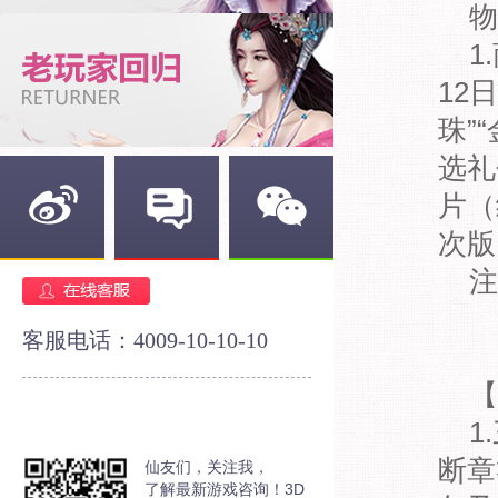
物
1
12
珠”
选礼
片（
次版
新浪微博
官方论坛
官方微信
注
客服电话：4009-10-10-10
【
1
断章
仙友们，关注我，
了解最新游戏咨询！3D