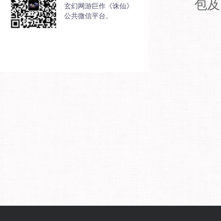
包及
玄幻网游巨作《诛仙》
公共微信平台。