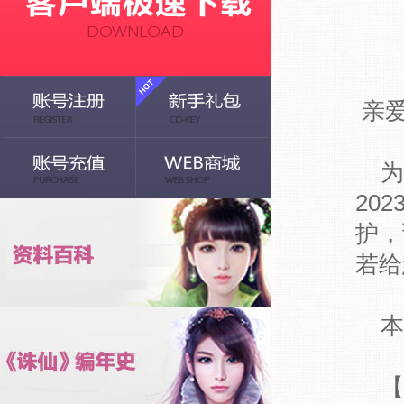
亲
为
20
护，
若给
本
【