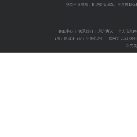
抵制不良游戏，拒绝盗版游戏。注意自我保
客服中心
|
联系我们
|
用户协议
|
个人信息保
（署）网出证（皖）字第013号
京网文
[2022]004
© 完美世