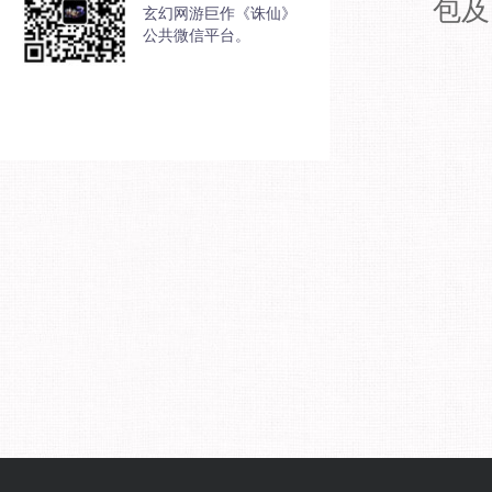
包及
玄幻网游巨作《诛仙》
公共微信平台。