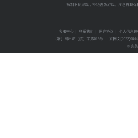
抵制不良游戏，拒绝盗版游戏。注意自我保
客服中心
|
联系我们
|
用户协议
|
个人信息保
（署）网出证（皖）字第013号
京网文
[2022]004
© 完美世