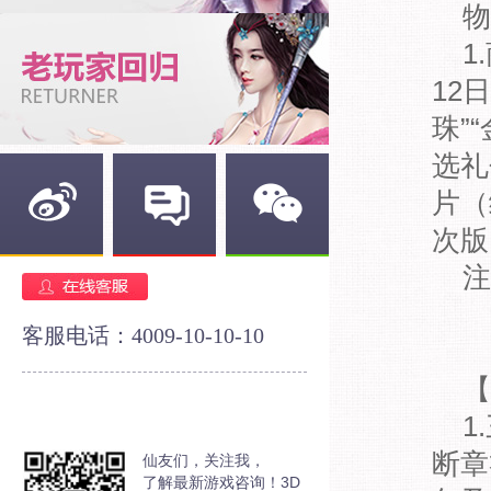
物
1
12
珠”
选礼
片（
次版
新浪微博
官方论坛
官方微信
注
客服电话：4009-10-10-10
【
1
断章
仙友们，关注我，
了解最新游戏咨询！3D