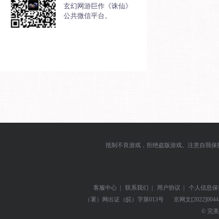
玄幻网游巨作《诛仙》
公共微信平台。
抵制不良游戏，拒绝盗版游戏。注意自我保
客服中心
|
联系我们
|
用户协议
|
个人信息保
（署）网出证（皖）字第013号
京网文
[2022]004
© 完美世