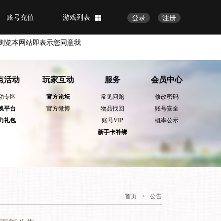
账号充值
游戏列表
登录
注册
浏览本网站即表示您同意我
点活动
玩家互动
服务
会员中心
动专区
官方论坛
常见问题
修改密码
换平台
官方微博
物品找回
账号安全
力礼包
账号VIP
概率公示
新手卡补绑
首页
>
公告