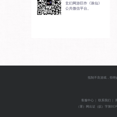
玄幻网游巨作《诛仙》
公共微信平台。
抵制不良游戏，拒绝
客服中心
|
联系我们
|
（署）网出证（皖）字第013