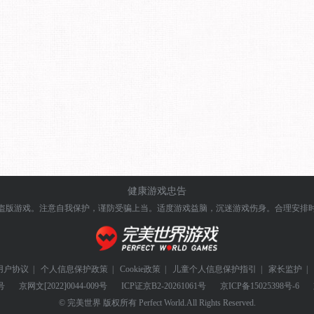
健康游戏忠告
盗版游戏。注意自我保护，谨防受骗上当。
适度游戏益脑，沉迷游戏伤身。合理安排
用户协议
|
个人信息保护政策
|
Cookie政策
|
儿童个人信息保护指引
|
家长监护
|
号
京网文
[2022]0044-009号
ICP证
京B2-20261061号
京ICP备
15025398号-6
© 完美世界 版权所有 Perfect World.All Rights Reserved.