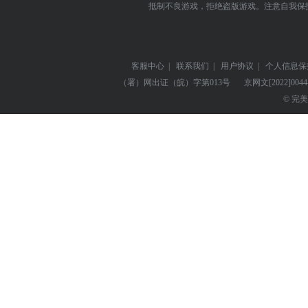
抵制不良游戏，拒绝盗版游戏。注意自我保
客服中心
|
联系我们
|
用户协议
|
个人信息保
（署）网出证（皖）字第013号
京网文
[2022]004
© 完美世