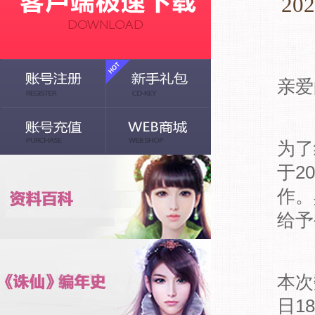
2
亲爱
为了
于2
作。
给予
本次
日1