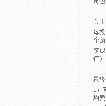
角色
关于
每投
个负
赞成
值）
最终
1）
均赞