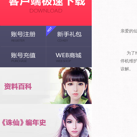
亲爱的
为了给玩
停机维
谅解。