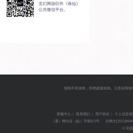
玄幻网游巨作《诛仙》
公共微信平台。
抵制不良游戏，拒绝盗版游戏。注意自我保
客服中心
|
联系我们
|
用户协议
|
个人信息保
（署）网出证（皖）字第013号
京网文
[2022]004
© 完美世