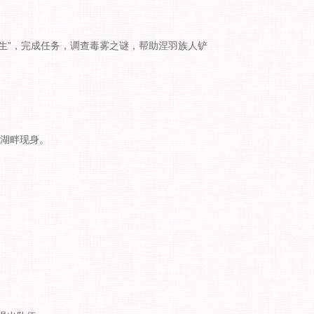
众生”，完成任务，调查毒雾之谜，帮助涅羽族人铲
林湖畔现身。
。