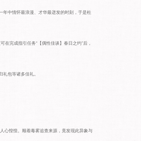
一年中情怀最浪漫、才华最迸发的时刻，于是杜
仙友可在完成指引任务“【偶性佳谈】春日之约”后，
归礼包等诸多佳礼。
间人心惶惶。顺着毒雾追查来源，竟发现此异象与