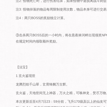
注2: 怪物死亡时，进行伤害结算，如果怪物中途脱离战斗则
注3: 怪物掉落的物品每周限制使用次数，物品本身可进行交易
注4：两只BOSS的奖励独立计算。
③击杀两只BOSS后的一小时内，将在悬夜林河畔出现领奖NP
在规定时间内领取额外奖励。
【法宝】
1.玄火鉴现世
龙腾烈焰千山翠，玄霄绛阙万古辉。
玄火鉴，天地世间无上神器，万火之精，可唤神龙，焚尽万物
本次更新后至4月7日23：59分前，飞升170级及以上的仙友