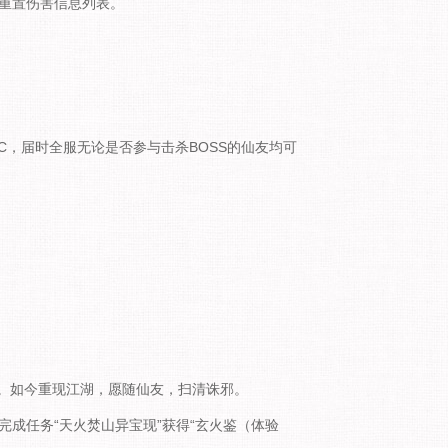
会重置伤害信息列表。
C，届时全服无论是否参与击杀BOSS的仙友均可
。如今重现江湖，愿随仙友，扫清诛邪。
可完成任务“天火焚山异宝现”获得“玄火鉴（体验