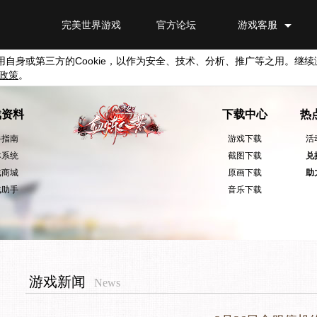
完美世界游戏
官方论坛
游戏客服
用自身或第三方的
Cookie
，以作为安全、技术、分析、推广等之用。继续
政策
。
戏资料
下载中心
热
手指南
游戏下载
活
本系统
截图下载
兑
戏商城
原画下载
助
戏助手
音乐下载
游戏新闻
News