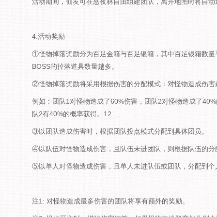
活动期间，仙友可在悬夜林自由组建团队，离开地图时将自动
4.活动奖励
①怪物掉落奖励分为百足金箱与百足银箱，其中百足银箱数量
BOSS的掉落道具数量越多。
②怪物掉落奖励将采用根据伤害的分配模式：对怪物造成伤害超
例如：团队1对怪物造成了60%伤害，团队2对怪物造成了40
队2有40%的概率获得。12
③以团队造成伤害时，根据团队投点模式分配到具体团员。
④以队伍对怪物造成伤害，且队伍未进团队，则根据队伍的分
⑤以单人对怪物造成伤害，且单人未进队伍或团队，分配到个
注1: 对怪物造成最多伤害的团队将享有额外的奖励。