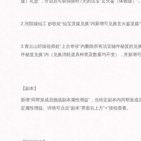
版）礼盒”，开启后可获得限时7天的法宝“玄火鉴（体验版）”
2.河阳城仙工 妙歌处“仙宝灵媒兑换”内新增可兑换玄火鉴灵媒“
3.青云山轩辕祖师处“上古奇珍”内删除所有法宝辅件秘笈的兑
件秘笈兑换”内（兑换消耗道具种类及数量均不变），并新增可兑
【副本】
新增“同帮派成员挑战副本属性增益”，当特定副本内同帮派成
定属性增益。详情可点击“副本”界面右上方“+”按钮查看。