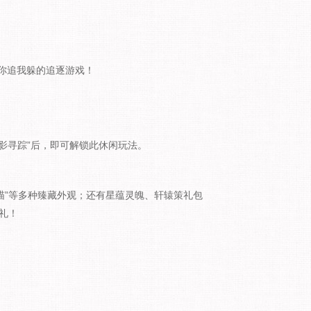
你追我躲的追逐游戏！
。
疾影寻踪”后，即可解锁此休闲玩法。
踪喵”等多种臻藏外观；还有星蕴灵魄、轩辕策礼包
礼！