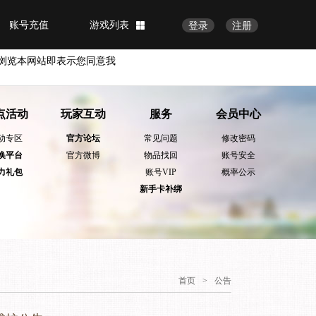
账号充值
游戏列表
登录
注册
浏览本网站即表示您同意我
点活动
玩家互动
服务
会员中心
动专区
官方论坛
常见问题
修改密码
换平台
官方微博
物品找回
账号安全
力礼包
账号VIP
概率公示
新手卡补绑
首页
>
公告