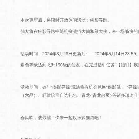
本次更新后，将限时开放休闲活动：疾影寻踪。
仙友将在疾影寻踪中随机扮演猫大仙和鼠大侠，来一场畅快的
活动时间：2024年3月26日更新后——2024年5月14日23:59
角色等级达到飞升150级的仙友，在完成指引任务“【指引】
活动期间，参与“疾影寻踪”玩法将有机会兑换“疾影鼠”、“寻
（六品）、轩辕珍宝自选礼包、青龙<青龙散页>等诸多珍奇佳
春风吹，战鼓擂！快来一起欢乐躲猫猫吧！