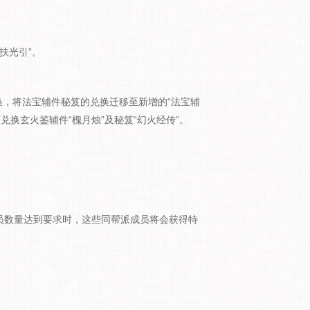
。
扶光引”。
换，将法宝辅件秘笈的兑换迁移至新增的“法宝辅
换玄火鉴辅件“槐月烛”及秘笈“幻火经传”。
员数量达到要求时，这些同帮派成员将会获得特