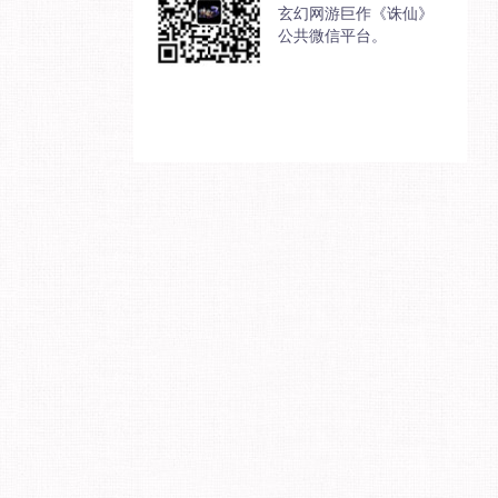
玄幻网游巨作《诛仙》
公共微信平台。