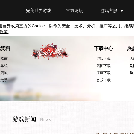
完美世界游戏
官方论坛
游戏客服
用自身或第三方的
Cookie
，以作为安全、技术、分析、推广等之用。继续
政策
。
戏资料
下载中心
热
手指南
游戏下载
活
本系统
截图下载
兑
戏商城
原画下载
助
戏助手
音乐下载
游戏新闻
News