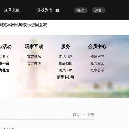
账号充值
游戏列表
登录
注册
浏览本网站即表示您同意我
点活动
玩家互动
服务
会员中心
动专区
官方论坛
常见问题
修改密码
换平台
官方微博
物品找回
账号安全
力礼包
账号VIP
概率公示
新手卡补绑
首页
>
公告