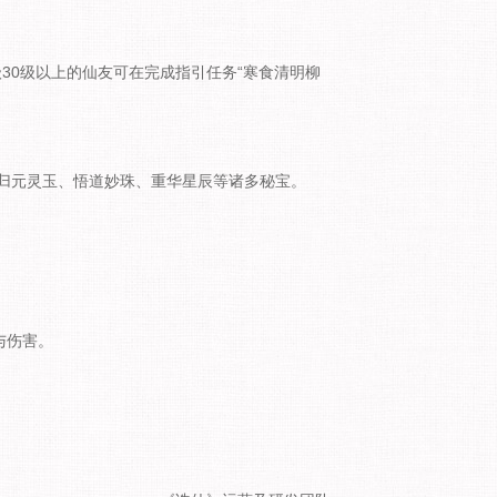
，等级30级以上的仙友可在完成指引任务“寒食清明柳
元灵玉、悟道妙珠、重华星辰等诸多秘宝。
与伤害。