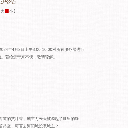
维护公告
：
大
中
小
】
4月2日上午8:00-10:00对所有服务器进行
延。若给您带来不便，敬请谅解。
道的艾叶香，城主万云天被勾起了肚里的馋
若得空，可否去河阳城投喂城主？