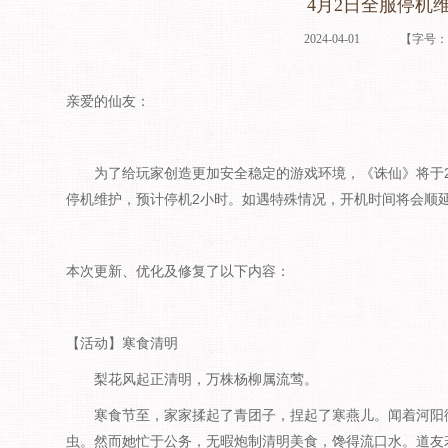
4月2日全服停机
2024-04-01
【字号
亲爱的仙友：
为了给玩家创造更加安全稳定的游戏环境，《诛仙》将于2024年
停机维护，预计停机2小时。如遇特殊情况，开机时间将会顺
本次更新、优化及修复了以下内容：
【活动】寒食清明
梨花风起正清明，万株杨柳属流莺。
寒食节至，家家揉起了青团子，捏起了寒燕儿。闻着河阳街
虫。然而她忙于公务，无暇炮制清明美食，馋得流口水。道友