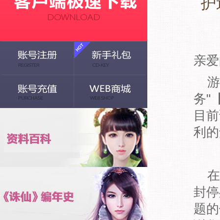
护
亲爱
游
务"
目前
利的
在
封停
题的