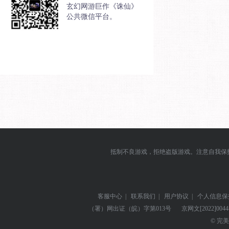
玄幻网游巨作《诛仙》
公共微信平台。
抵制不良游戏，拒绝盗版游戏。注意自我保
客服中心
|
联系我们
|
用户协议
|
个人信息保
（署）网出证（皖）字第013号
京网文
[2022]004
© 完美世