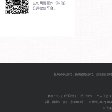
玄幻网游巨作《诛仙》
公共微信平台。
抵制不良游戏，拒绝盗版游戏。注意自我保
客服中心
|
联系我们
|
用户协议
|
个人信息保
（署）网出证（皖）字第013号
京网文
[2022]004
© 完美世