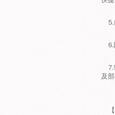
5
6
7
及部
【