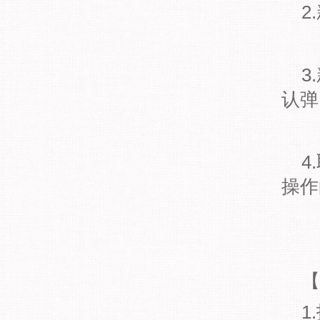
2
3
认弹
4
操作
【
1