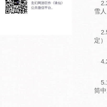
2
玄幻网游巨作《诛仙》
公共微信平台。
雪人
2
定）
4
5
筒中