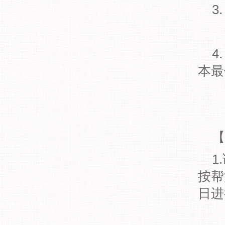
3
4
本最
【
1
按帮
日进