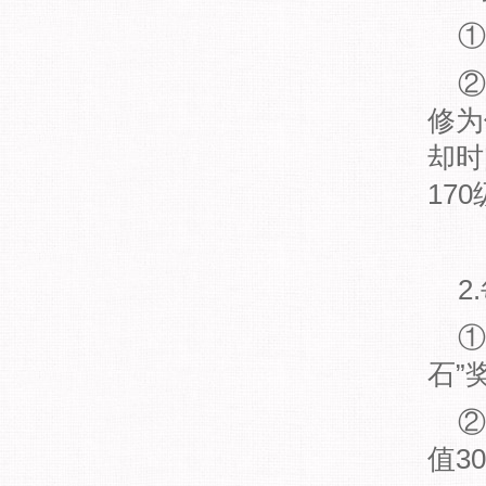
①
②
修为
却时
17
2
①
石”
②
值3