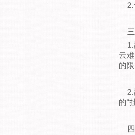
2
三
1
云难
的限
2
的"
四