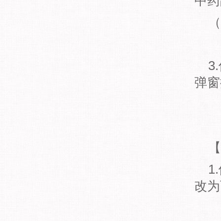
中药
（
3
弹窗
【
1
改为