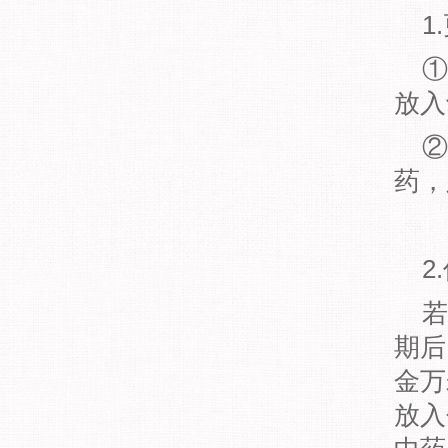
1
①
放入
②
药，
2
若
期后
金万
放入