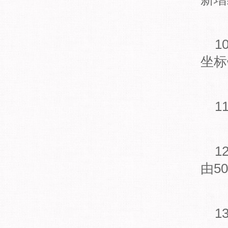
1
坐标
1
1
由5
1