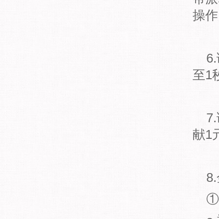
操作
6
至1
7
献1
8
①