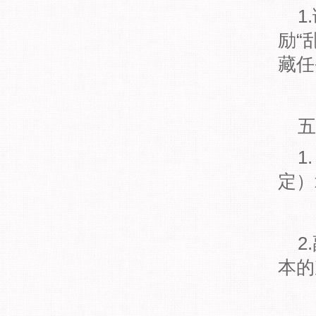
1
励“
藏任
五
1
定）
2
本的