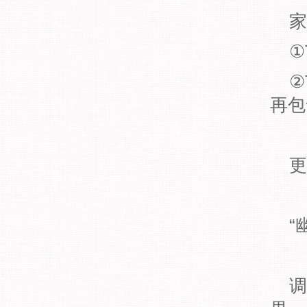
家
①
②
再包
更
“
调