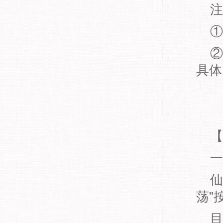
注
①
②
具体
【
一
仙
荡”
目