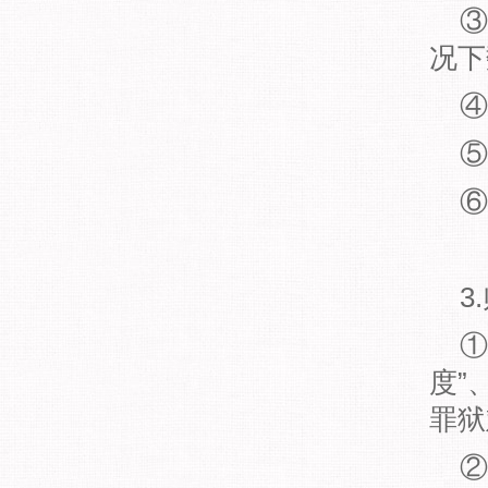
③
况下
④
⑤
⑥
3
①
度”
罪狱
②