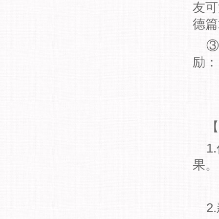
友可
德篇
③
励：
【
1
果。
2