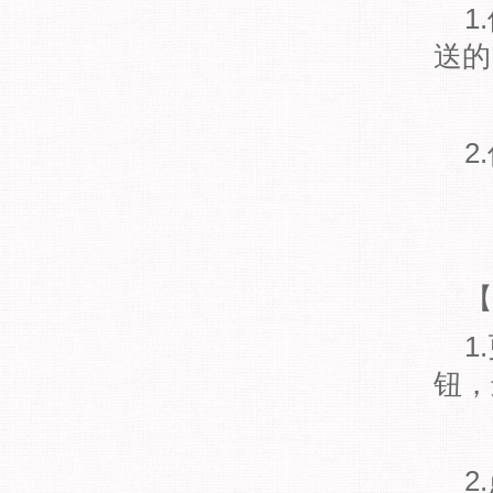
1
送的
2
【
1
钮，
2