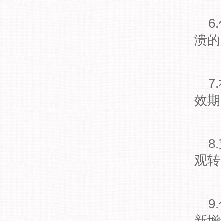
6
溃的
7
效期
8
观转
9
新增