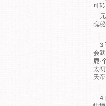
可转
元
魂秘
3
会武
鹿·
太初
天帝
4
快捷