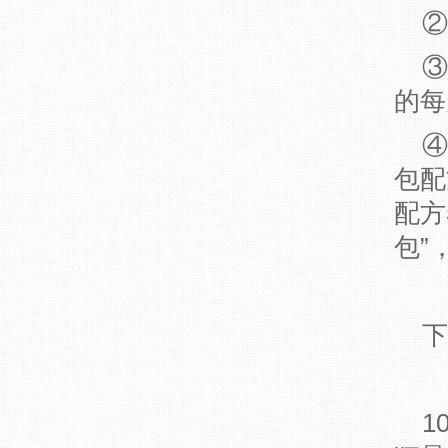
②
③
的每
④
包配
配方
包”
下
1