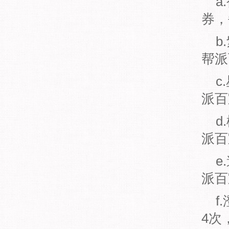
a
券，
b
帮派
c
派百
d
派百
e
派百
f
4次