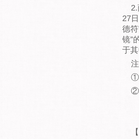
2
27
德符
镜”
于其
①
②
【