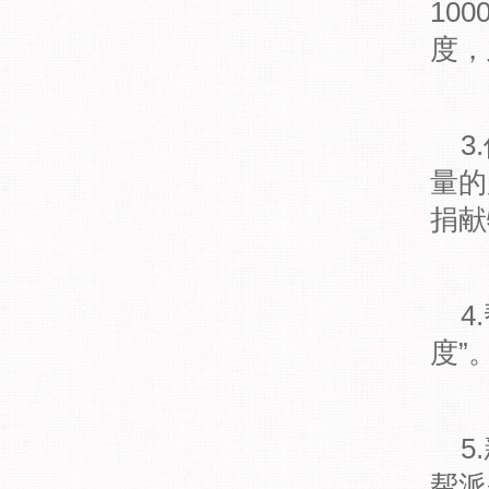
10
度，
3
量的
捐献
4
度”
5
帮派