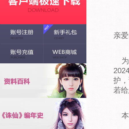
亲爱
为
20
护，
若给
本