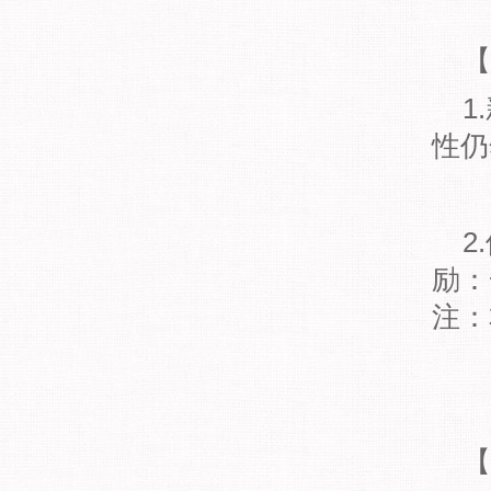
【
1
性仍
2
励：
注：
【