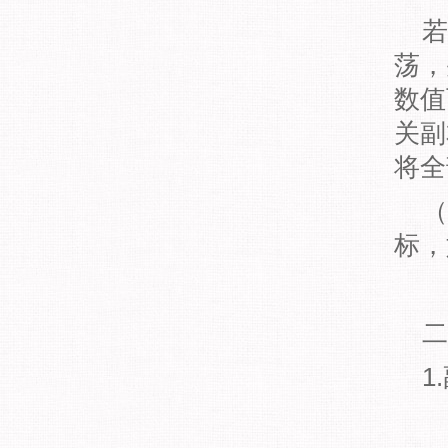
若
荡，
数值
关副
将全
（
标，
二
1