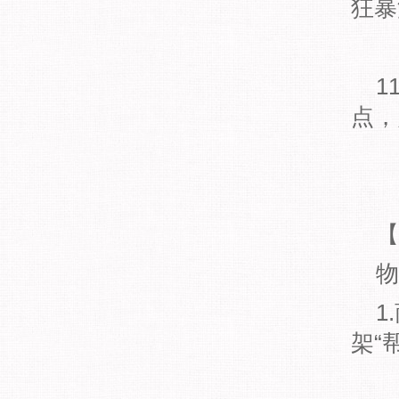
狂暴
1
点，
【
物
1
架“