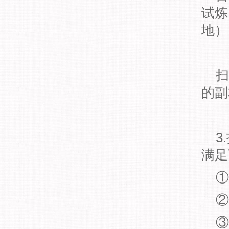
试炼
地）
扫
的副
3
满足
①
②
③