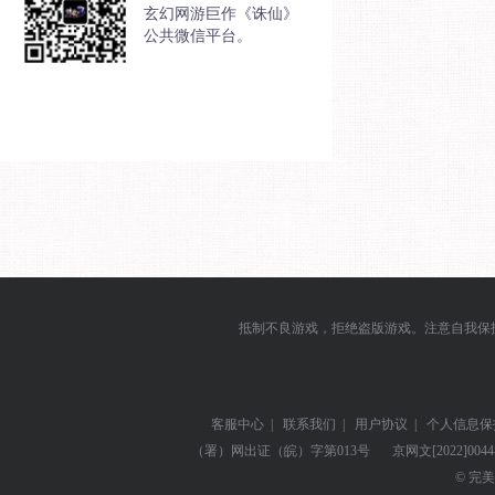
玄幻网游巨作《诛仙》
公共微信平台。
抵制不良游戏，拒绝盗版游戏。注意自我保
客服中心
|
联系我们
|
用户协议
|
个人信息保
（署）网出证（皖）字第013号
京网文
[2022]004
© 完美世