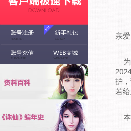
亲爱
为
20
护，
若给
本