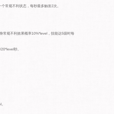
自身一个常规不利状态，每秒最多触发2次。
规不利效果概率10%*level，技能达5级时每
0*level秒。
el。