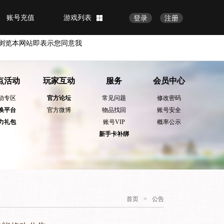
账号充值
游戏列表
登录
注册
浏览本网站即表示您同意我
点活动
玩家互动
服务
会员中心
动专区
官方论坛
常见问题
修改密码
换平台
官方微博
物品找回
账号安全
力礼包
账号VIP
概率公示
新手卡补绑
首页
>
公告