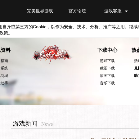
完美世界游戏
官方论坛
游戏客服
用自身或第三方的
Cookie
，以作为安全、技术、分析、推广等之用。继续
政策
。
戏资料
下载中心
热
手指南
游戏下载
活
本系统
截图下载
兑
戏商城
原画下载
助
戏助手
音乐下载
游戏新闻
News