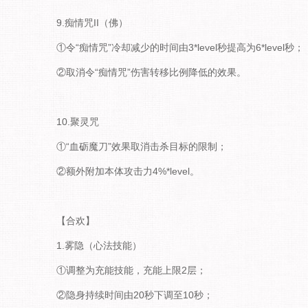
9.痴情咒II（佛）
①令“痴情咒”冷却减少的时间由3*level秒提高为6*level秒；
②取消令“痴情咒”伤害转移比例降低的效果。
10.聚灵咒
①“血砺魔刀”效果取消击杀目标的限制；
②额外附加本体攻击力4%*level。
【合欢】
1.雾隐（心法技能）
①调整为充能技能，充能上限2层；
②隐身持续时间由20秒下调至10秒；