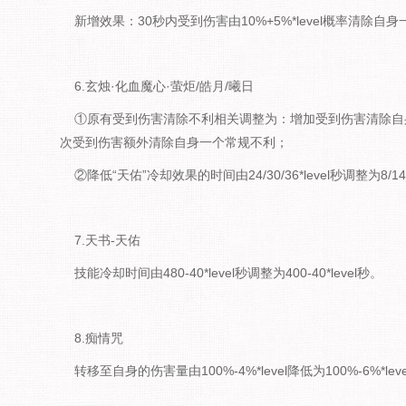
新增效果：30秒内受到伤害由10%+5%*level概率清除
6.玄烛·化血魔心·萤炬/皓月/曦日
①原有受到伤害清除不利相关调整为：增加受到伤害清除自身常
次受到伤害额外清除自身一个常规不利；
②降低“天佑”冷却效果的时间由24/30/36*level秒调整为8/14/2
7.天书-天佑
技能冷却时间由480-40*level秒调整为400-40*level秒。
8.痴情咒
转移至自身的伤害量由100%-4%*level降低为100%-6%*lev