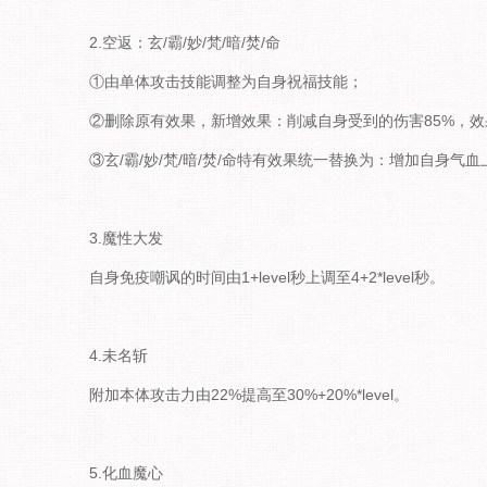
2.空返：玄/霸/妙/梵/暗/焚/命
①由单体攻击技能调整为自身祝福技能；
②删除原有效果，新增效果：削减自身受到的伤害85%，效
③玄/霸/妙/梵/暗/焚/命特有效果统一替换为：增加自身气血
3.魔性大发
自身免疫嘲讽的时间由1+level秒上调至4+2*level秒。
4.未名斩
附加本体攻击力由22%提高至30%+20%*level。
5.化血魔心