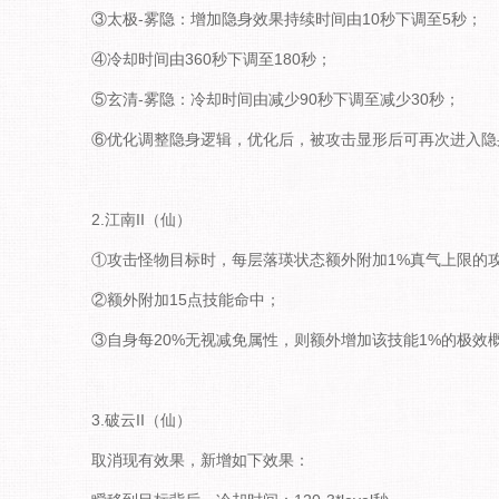
③太极-雾隐：增加隐身效果持续时间由10秒下调至5秒；
④冷却时间由360秒下调至180秒；
⑤玄清-雾隐：冷却时间由减少90秒下调至减少30秒；
⑥优化调整隐身逻辑，优化后，被攻击显形后可再次进入隐
2.江南II（仙）
①攻击怪物目标时，每层落瑛状态额外附加1%真气上限的
②额外附加15点技能命中；
③自身每20%无视减免属性，则额外增加该技能1%的极效
3.破云II（仙）
取消现有效果，新增如下效果：