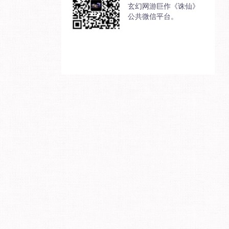
玄幻网游巨作《诛仙》
公共微信平台。