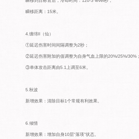
瞬移到目标背后，冷却时间：120-3*level秒，
瞬移距离：15米。
4.缠绵II（仙）
①延迟伤害时间间隔调整为2秒；
②延迟伤害附加的值调整为自身气血上限的20%/25%/30%
③单体攻击距离由5.1上调至6米。
5.秋波
新增效果：清除目标1个常规有利效果。
6.倾情
新增效果：增加自身10层“落瑛”状态。