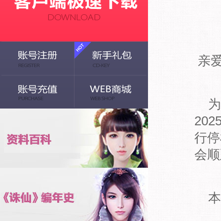
亲
为
20
行停
会顺
本