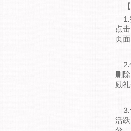
【奖
1.
点击
页面
2.
删除
励礼
3.
活跃
分。