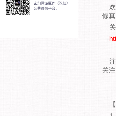
玄幻网游巨作《诛仙》
欢
公共微信平台。
修真
关
ht
注
关注
【副
1.