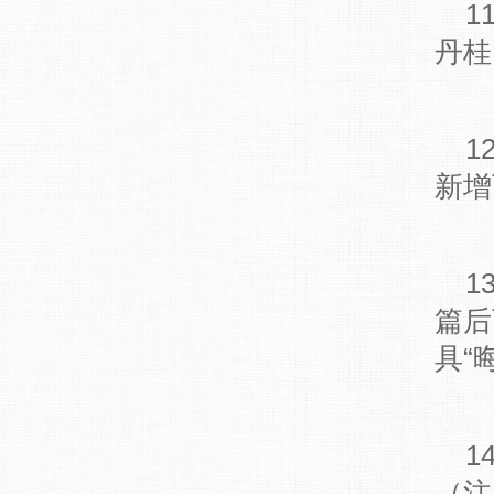
11
丹桂
12
新增
13
篇后
具“
14
（注