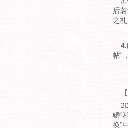
3.
后若
之礼
4.
帖”
【
20
鳞”
换”