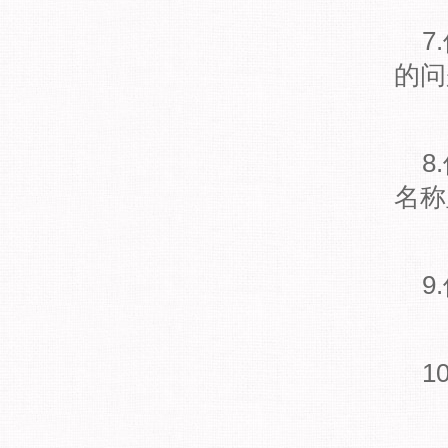
7.
的问
8.
名称
9.
10