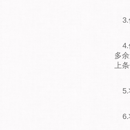
3.
4.
多余
上条
5.
6.