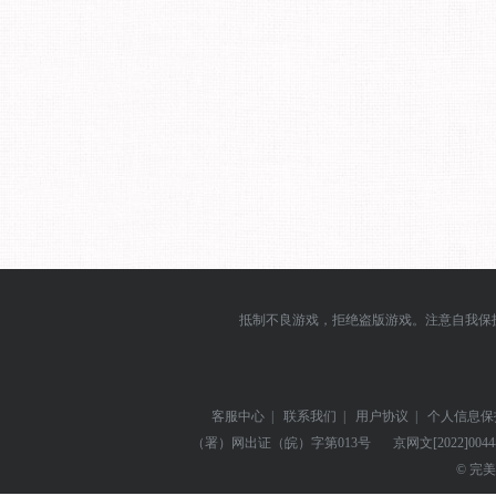
抵制不良游戏，拒绝盗版游戏。注意自我保
客服中心
|
联系我们
|
用户协议
|
个人信息保
（署）网出证（皖）字第013号
京网文
[2022]004
© 完美世