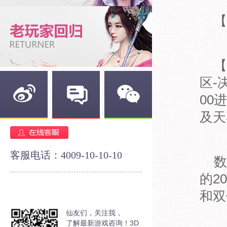
【
【阳
区-
00
及天
新浪微博
官方论坛
官方微信
客服电话：4009-10-10-10
数据
的2
和双
仙友们，关注我，
了解最新游戏咨询！3D