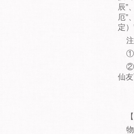
辰”
厄”
定）
注
①“
②甲
仙友
【
物