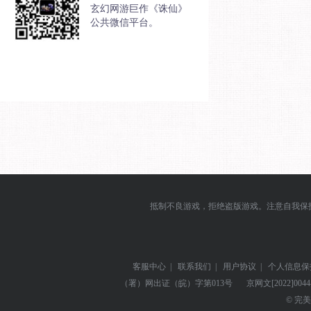
玄幻网游巨作《诛仙》
公共微信平台。
抵制不良游戏，拒绝盗版游戏。注意自我保
客服中心
|
联系我们
|
用户协议
|
个人信息保
（署）网出证（皖）字第013号
京网文
[2022]004
© 完美世