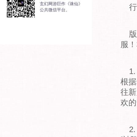
玄幻网游巨作《诛仙》
行
公共微信平台。
版
服！
1
根据
往新
欢的
2