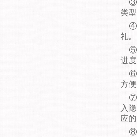
③
类型
④
礼。
⑤
进度
⑥
方便
⑦
入隐
应的
⑧