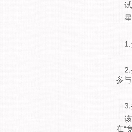
试
星
1
2
参与
3
该
在“