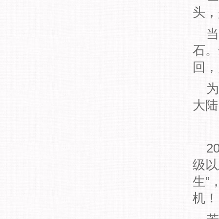
头，
当
石。
回，
为
大陆
2
级以
生”
机！