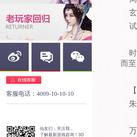
玄
试
时
而至
新浪微博
官方论坛
官方微信
【
客服电话：4009-10-10-10
朱
仙友们，关注我，
万
了解最新游戏咨询！3D