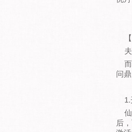
【
夫
而
问鼎
1
仙
后，