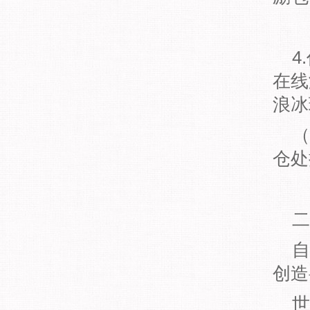
4
在线
浪冰
（
仓处
二
自
创造
世