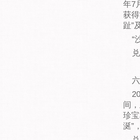
年7
获得
趾”
“
兑
六
2
间，
珍宝
涎”
兑