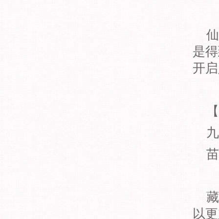
仙
是得
开启
【
九
苗
藏
以更