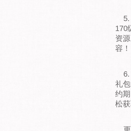
5
17
资源
容！
6
礼包
约期
松获
更