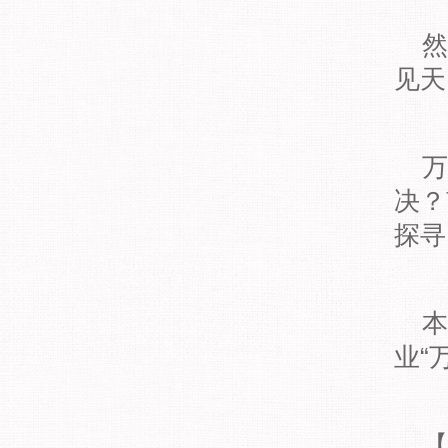
然
见天
万
决？
探寻
本
业“
【