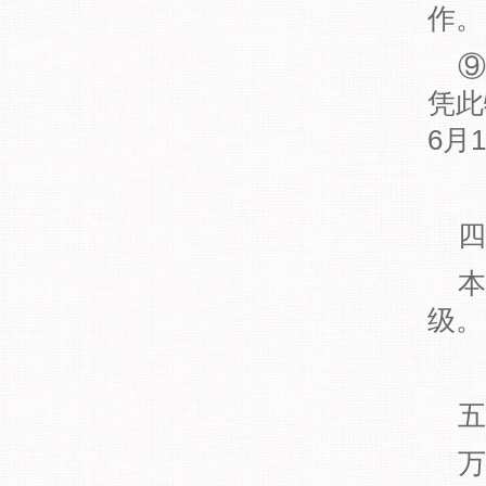
作。
⑨
凭此
6月
四
本
级。
五
万