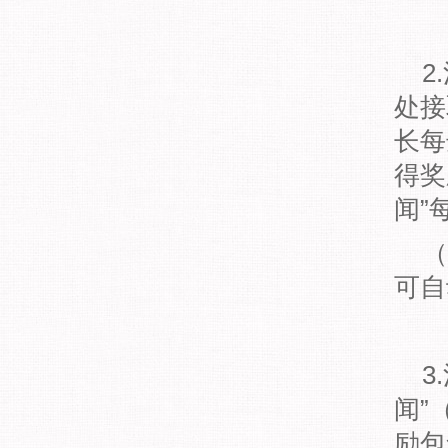
2
处接
长每
得奖
闻”
（
可自
3
闻”
励包