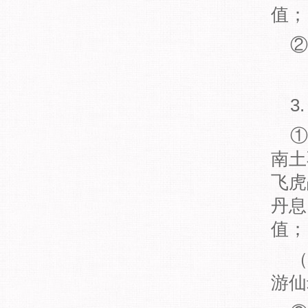
值；
②
3
①
南土
飞虎
丹息
值；
（
游仙