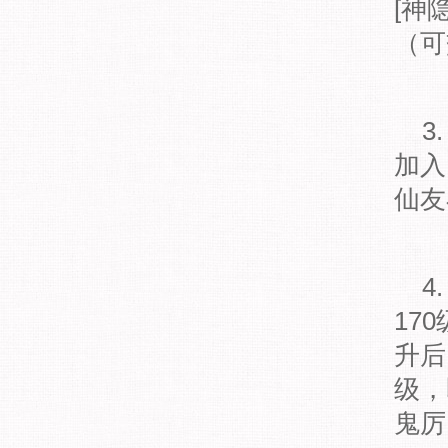
[神
（可
3
加入
仙友
4
17
升后
级，
鬼厉