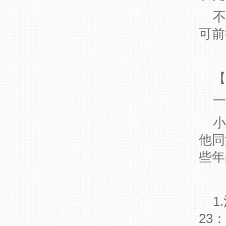
不
可前
【
一
小
他同
些年
1
23：