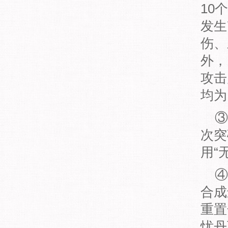
10
发生
伤、
外，
攻击
均为
③
次突
用“
④
合成
重置
忧丹