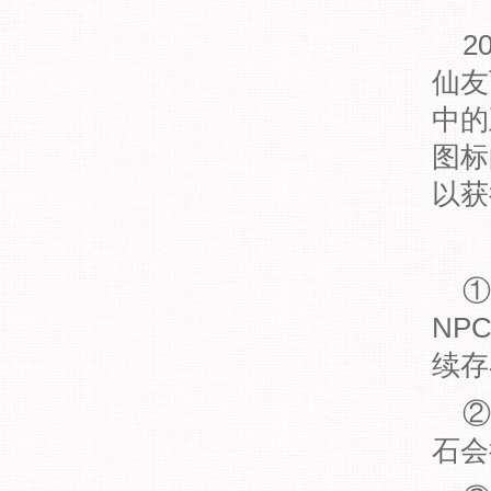
2
仙友
中的
图标
以获
①
NP
续存
②
石会