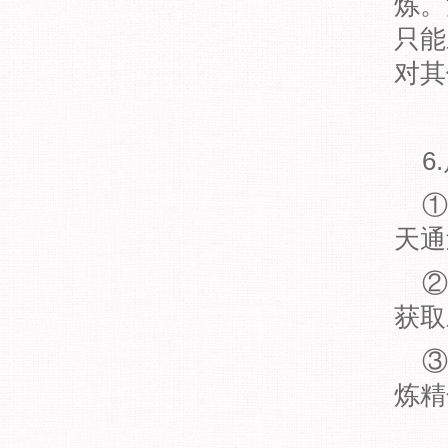
炼。
只能
对其
6
①
天通
②
获取
③
炼精