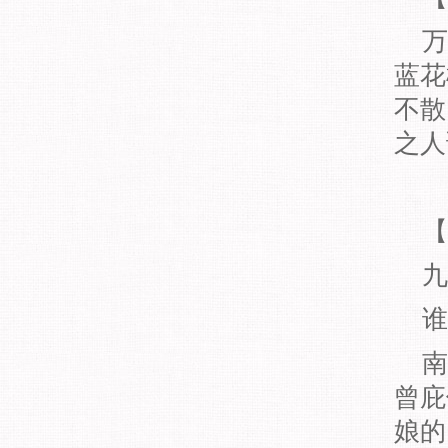
万
蓝花
不散
之人
【
九
谁
南
曾庇
娘的