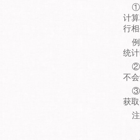
①
计算
行相
例
统计
②
不会
③
获取
注