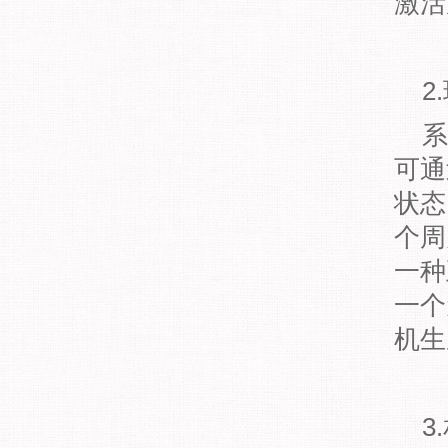
激活
2
系
可通
状态
个周
一种
一个
机生
3