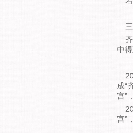
若
三
齐
中得
2
成“
宫”
2
宫”