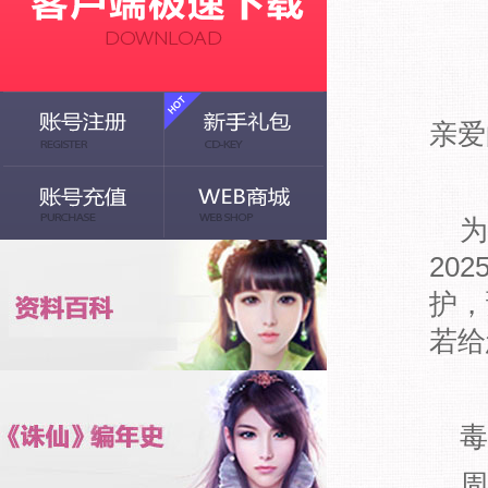
亲爱
为
20
护，
若给
毒
周