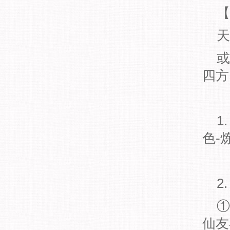
【
天
或
四方
1
色-
2
①
仙友