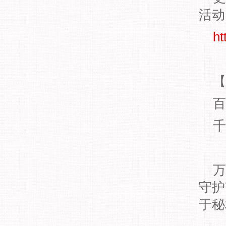
活动
ht
【
百
千
万
守护
于秘