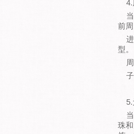
4
当
前周
进
型。
周
子
5
当
珠和