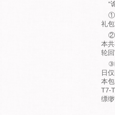
“
①
礼包
②
本共
轮回
③
日仅
本包
T7
缥缈