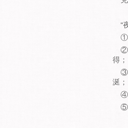
“
①
②
得；
③
涎；
④
⑤