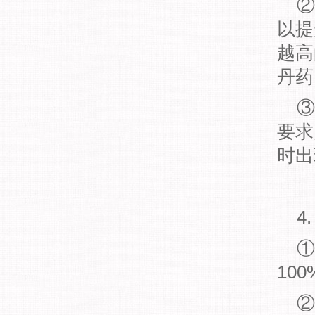
②
以提
越高
丹药
③
要求
时出
4
①
10
②