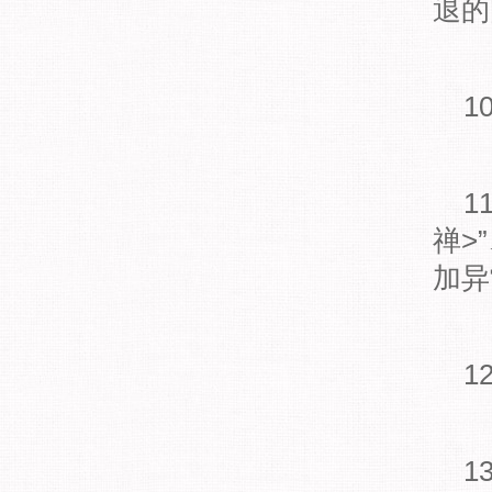
退的
10
11
禅>
加异
12
13