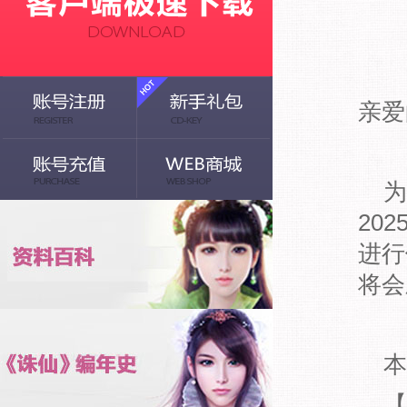
亲爱
为
20
进行
将会
本
【