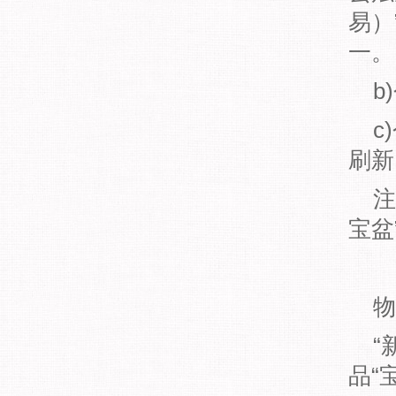
易）
一。
b)
c)
刷新
注：
宝盆
物
“新
品“