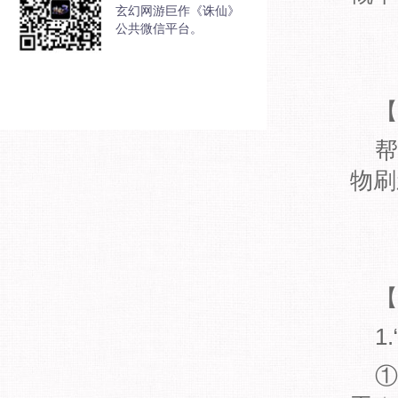
玄幻网游巨作《诛仙》
公共微信平台。
【
帮派
物刷
【
1.
①圣