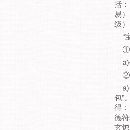
括：
易）
级）
“宝
①
a)
②
a)
包”
得：
德符
玄烛