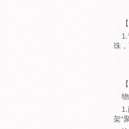
【
1.
珠，
【
物
1.
架“