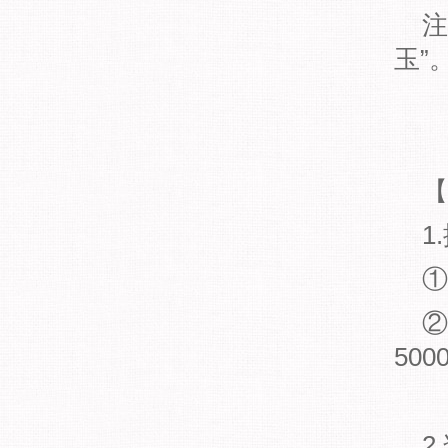
注：
玉”
【
1.
①所
②“
50
2.