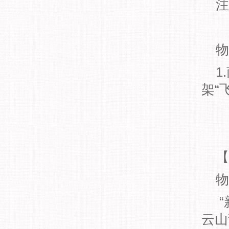
注：
物
1.
架“
【
物
“新
云山