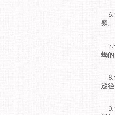
6.
题。
7.
蝎的
8.
巡径
9.