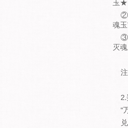
玉★
②圣
魂玉
③圣
灭魂
注：
2.
“万
兑换