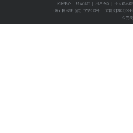
客服中心
|
联系我们
|
用户协议
|
个人信息保
（署）网出证（皖）字第013号
京网文
[2022]004
© 完美世