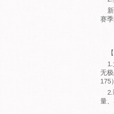
新增
赛季
【
1.
无极
17
2.
量、