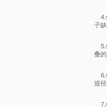
4.
子缺
5.
叠的
6.
巡径
7.