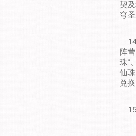
契及
穹圣
14
阵营
珠”
仙珠
兑换
15