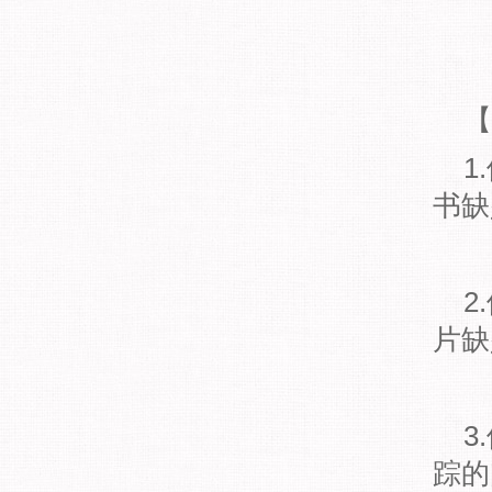
【
1.
书缺
2.
片缺
3.
踪的