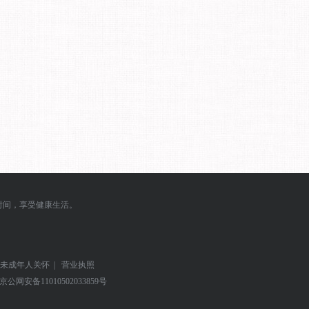
时间，享受健康生活。
未成年人关怀
|
营业执照
京公网安备
11010502033859号