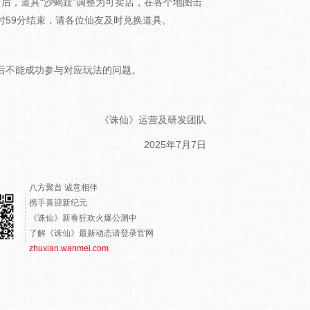
更新后，道具“沙蝎趾”调整为可卖店，在各个地图击
23时59分结束，请各位仙友及时兑换道具。
功后不能成功参与对应玩法的问题。
《诛仙》运营及研发团队
2025年7月7日
八方聚首 诚意相伴
携手喜迎新纪元
《诛仙》新春狂欢火爆公测中
了解《诛仙》最新动态请登录官网
zhuxian.wanmei.com