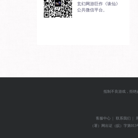
玄幻网游巨作《诛仙》
公共微信平台。
抵制不良游戏，拒绝
客服中心
|
联系我们
|
（署）网出证（皖）字第013