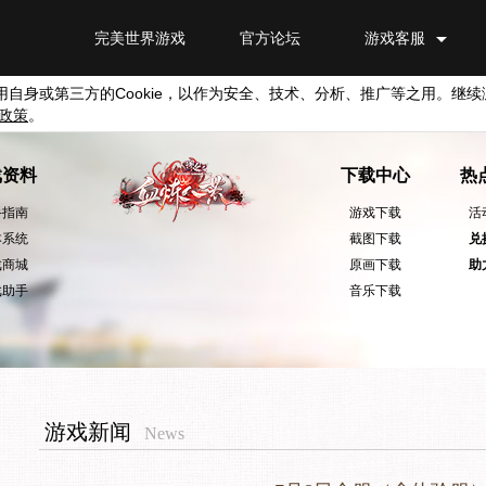
完美世界游戏
官方论坛
游戏客服
用自身或第三方的
Cookie
，以作为安全、技术、分析、推广等之用。继续
政策
。
戏资料
下载中心
热
手指南
游戏下载
活
本系统
截图下载
兑
戏商城
原画下载
助
戏助手
音乐下载
游戏新闻
News