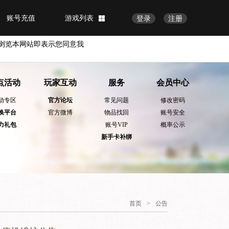
账号充值
游戏列表
登录
注册
浏览本网站即表示您同意我
点活动
玩家互动
服务
会员中心
动专区
官方论坛
常见问题
修改密码
换平台
官方微博
物品找回
账号安全
力礼包
账号VIP
概率公示
新手卡补绑
首页
>
公告