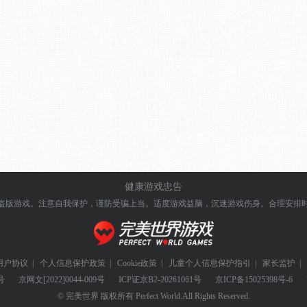
健康游戏忠告
盗版游戏。注意自我保护，谨防受骗上当。
适度游戏益脑，沉迷游戏伤身。合理安排
用户协议
|
个人信息保护政策
|
Cookie政策
|
儿童个人信息保护指引
|
家长监护
|
号
京网文
[2022]0044-009号
ICP证
京B2-20261061号
京ICP备
15025398号-6
© 完美世界 版权所有 Perfect World.All Rights Reserved.