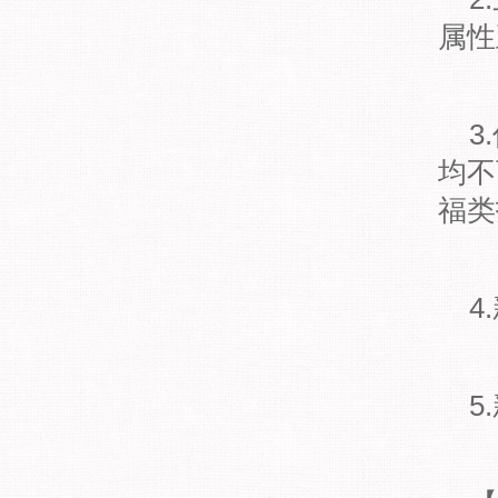
属性
3.
均不
福类
4.
5.