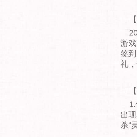
【
20
游戏
签到
礼，
【
1.
出现
杀“