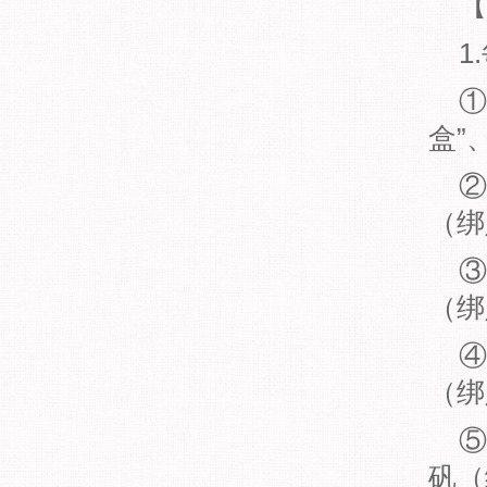
【
1.
①删
盒”
②“
（绑
③“
（绑
④“
（绑
⑤“
矾（