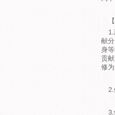
【
1.
献分
身等
贡献
修为
2.
3.