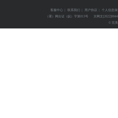
客服中心
|
联系我们
|
用户协议
|
个人信息保
（署）网出证（皖）字第013号
京网文
[2022]004
© 完美世