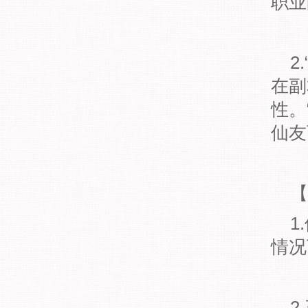
职业
2.
在副
性。
仙友
【
1.
情况
2.