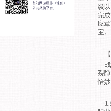
玄幻网游巨作《诛仙》
级以
公共微信平台。
完成
应章
宝。
【教
战
裂隙
悟妙
1.