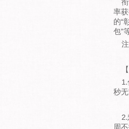
衔环
率获
的“
包”
注：
【竞
1.
秒无
2.
周不