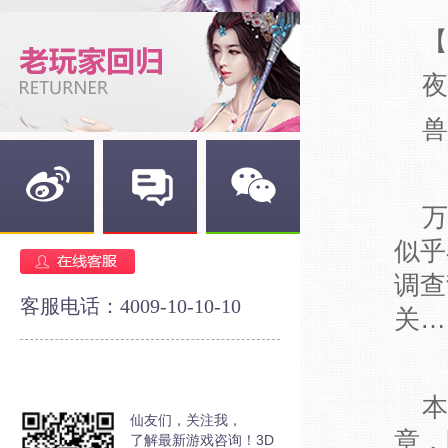
【
夜
兽
万
新浪微博
官方论坛
官方微信
似乎
调查
客服电话：4009-10-10-10
关…
本
仙友们，关注我，
章，
了解最新游戏咨询！3D