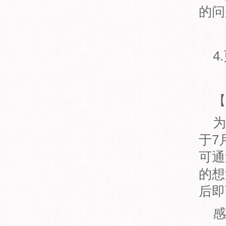
的问
4.
【
为
于7
可通
的想
后即
感