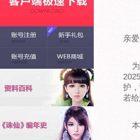
亲爱
为
20
护，
若给
本