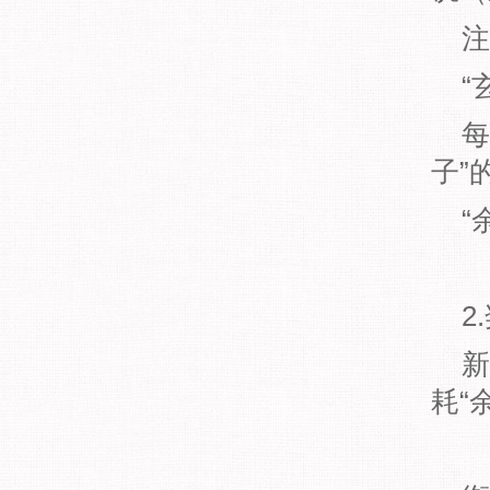
注
“玄
每个
子”
“余
2.
新增
耗“