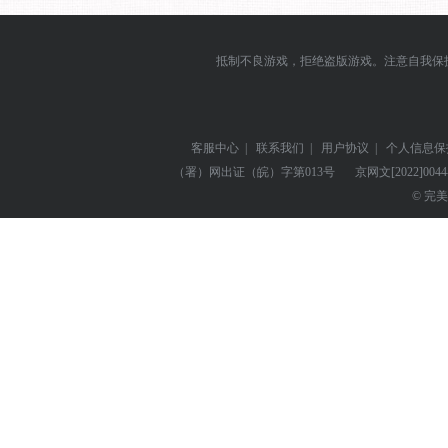
抵制不良游戏，拒绝盗版游戏。注意自我保
客服中心
|
联系我们
|
用户协议
|
个人信息保
（署）网出证（皖）字第013号
京网文
[2022]004
© 完美世