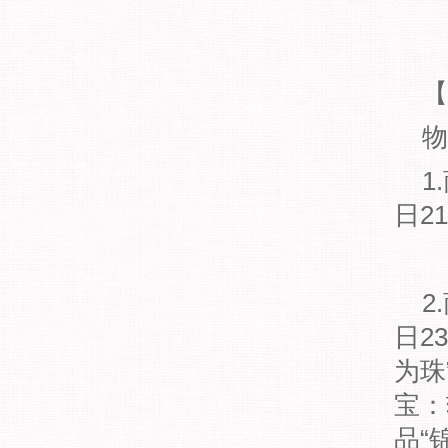
【
物
1.
日2
2.
日2
为珠
宝：
品“