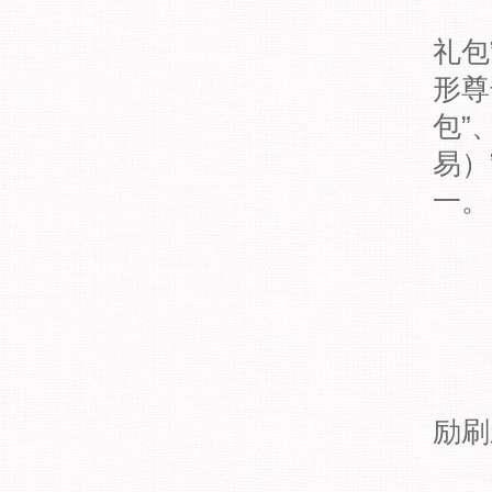
a)
礼包
形尊
包”
易）
一。
b)
c)
励刷