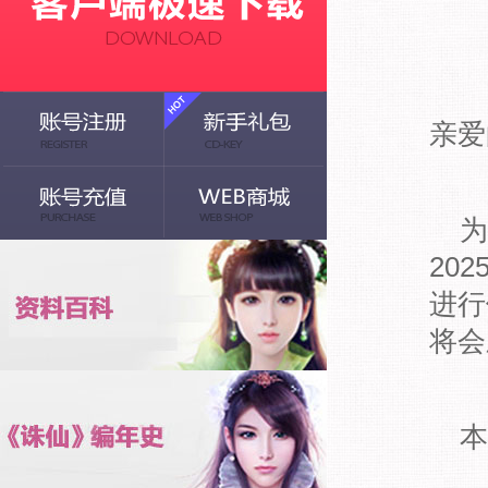
亲爱
为
20
进行
将会
本