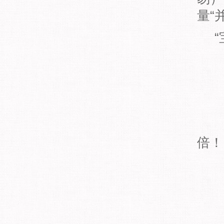
量“
“宝
①
a)
倍！
②