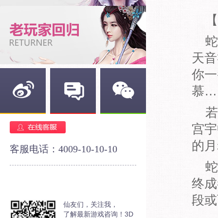
【
蛇
天音
你一
慕…
若
新浪微博
官方论坛
官方微信
宫宇
的月
客服电话：4009-10-10-10
蛇
终成
段或
仙友们，关注我，
了解最新游戏咨询！3D