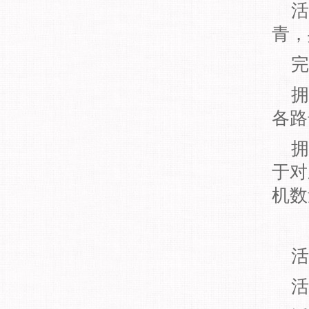
活
青，
完成
拥有
各路
拥有
于对
机数
活动
活动