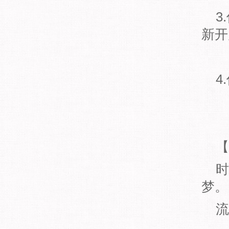
3.
新开
4.
【
时装
梦。
流