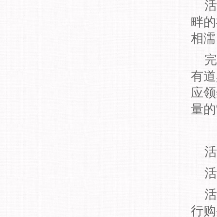
活
畔的
相濡
完成
有道
应领
量的
活
活动
活动
行购