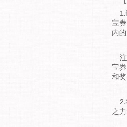
【
1.
宝券
内的
注：
宝券
和奖
2.
之力