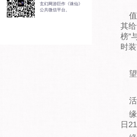
玄幻网游巨作《诛仙》
公共微信平台。
值此
其给
榜”
时装
望
活
缘渡
日21