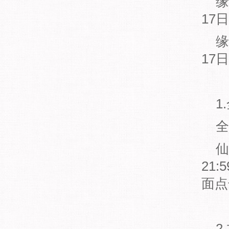
缘渡
17日
缘渡
17
1.
全服
仙友
21
面点
2.