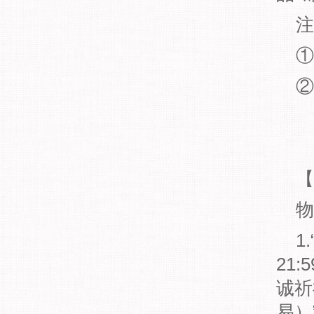
注
①
②
【
物
1.
21
诚祈
易）