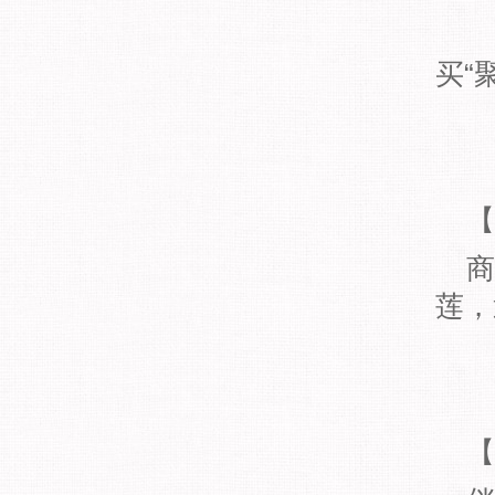
注：
买“
【
商行
莲，
【