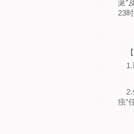
涎”
23
【
1
2
痋”