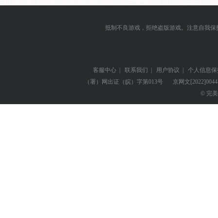
抵制不良游戏，拒绝盗版游戏。注意自我保
客服中心
|
联系我们
|
用户协议
|
个人信息保
（署）网出证（皖）字第013号
京网文
[2022]004
© 完美世