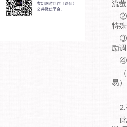
流萤
玄幻网游巨作《诛仙》
公共微信平台。
②
特殊
③
励调
④
（
易）
2
此