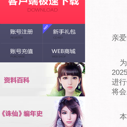
亲爱
为
20
进行
将会
本