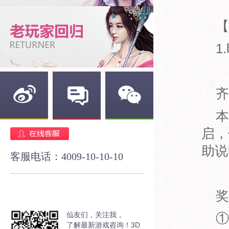
【
1
齐
本
新浪微博
官方论坛
官方微信
启，
助说
客服电话：4009-10-10-10
奖
仙友们，关注我，
①
了解最新游戏咨询！3D