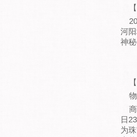
【
2
河阳
神秘
【
物
商
日2
为珠