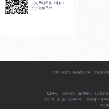
玄幻网游巨作《诛仙》
公共微信平台。
抵制不良游戏，拒绝盗版游戏。注意自我保
客服中心
|
联系我们
|
用户协议
|
个人信息保
（署）网出证（皖）字第013号
京网文
[2022]004
© 完美世