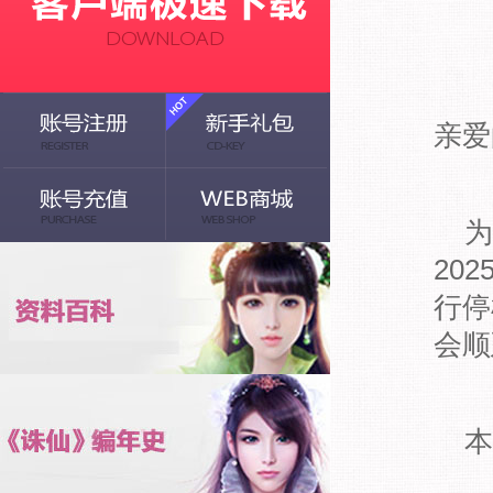
亲爱
为
20
行停
会顺
本