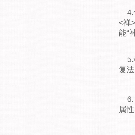
4
<禅
能“
5
复法
6.
属性