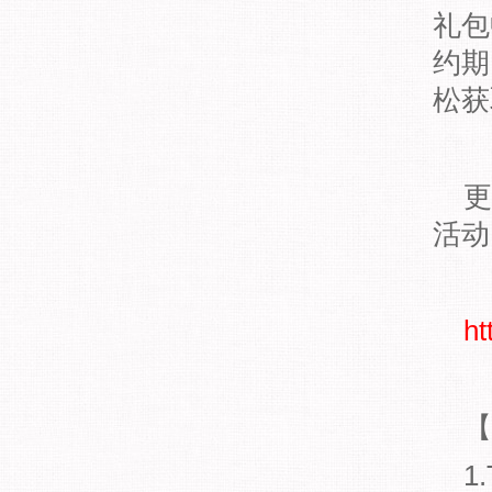
礼包
约期
松获
更
活动
ht
【
1