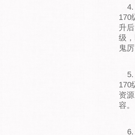
4
17
升后
级，
鬼厉
5
17
资源
容。
6