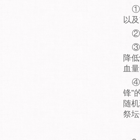
①
以及
②
③
降低
血量
④
锋”
随机
祭坛