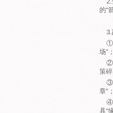
2
的“
3
①
场”
②
策碎
③
章”
④
具“