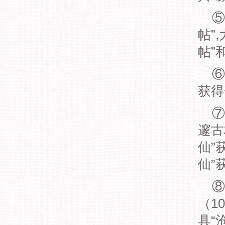
⑤
帖”
帖”
⑥
获得
⑦
邃古
仙”
仙”
⑧
（1
具“