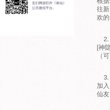
根据
玄幻网游巨作《诛仙》
往新
公共微信平台。
欢的
2
[神
（可
3
加入
仙友