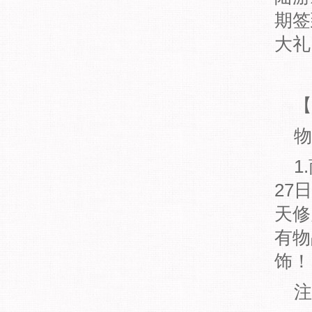
期签
大礼
【
物
1
27
天修
有物
饰