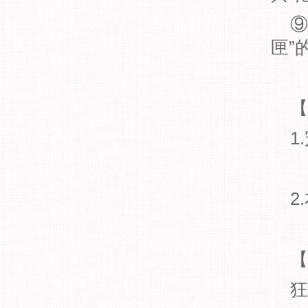
⑨
匣”
【
1
2
【
狂