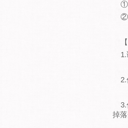
①
②
【
1
2
3
掉落