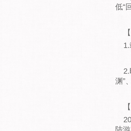
低“
【
1
2
渊”
【
2
陆游