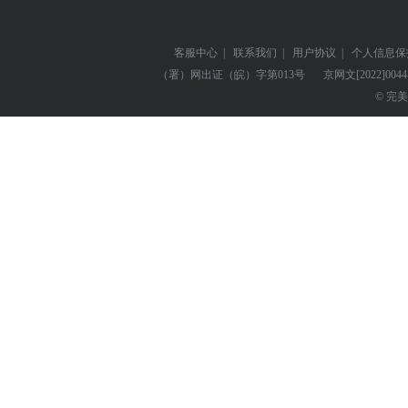
客服中心
|
联系我们
|
用户协议
|
个人信息保
（署）网出证（皖）字第013号
京网文
[2022]004
© 完美世