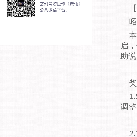
玄幻网游巨作《诛仙》
【
公共微信平台。
昭
本
启，
助说
奖
1
调整
2