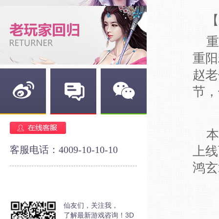
【
重
重阳
赵老
节，
新浪微博
官方论坛
官方微信
本
客服电话：4009-10-10-10
上线
鸿玄
仙友们，关注我，
了解最新游戏咨询！3D