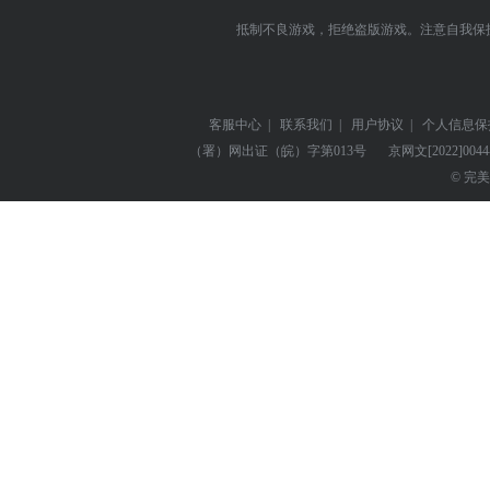
抵制不良游戏，拒绝盗版游戏。注意自我保
客服中心
|
联系我们
|
用户协议
|
个人信息保
（署）网出证（皖）字第013号
京网文
[2022]004
© 完美世