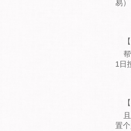
易）
【
帮
1日
【
且
置个