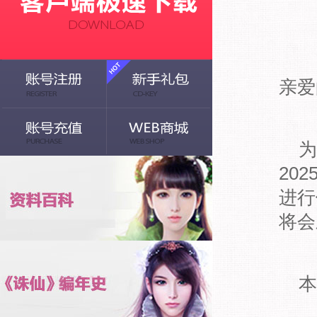
亲爱
为
20
进行
将会
本