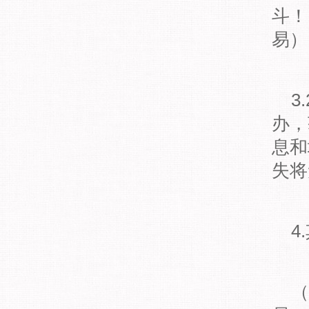
斗！
易）
3
办，
息和
失将
4
（