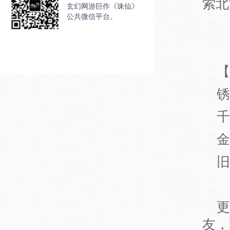
索北
玄幻网游巨作《诛仙》
公共微信平台。
【
锈
千
金
旧
更
友，