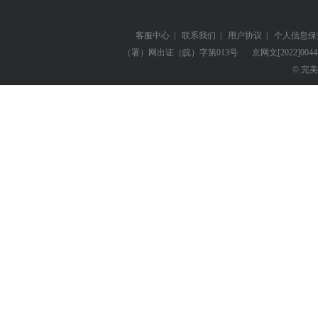
客服中心
|
联系我们
|
用户协议
|
个人信息保
（署）网出证（皖）字第013号
京网文
[2022]004
© 完美世