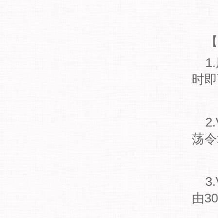
【
1
时即
2
荡令
3
由3