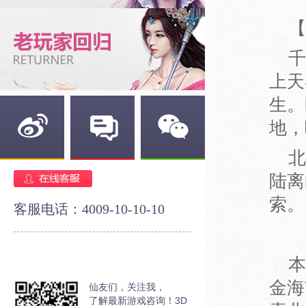
【
千
上天
生。
地，
北
新浪微博
官方论坛
官方微信
陆离
索。
客服电话：4009-10-10-10
本
金海
仙友们，关注我，
了解最新游戏咨询！3D