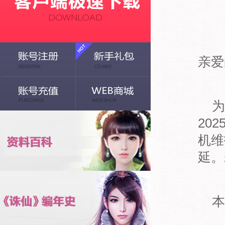
亲爱
为
20
机维
延。
本