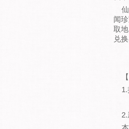
仙
闻珍
取地
兑换
【
1
2
本