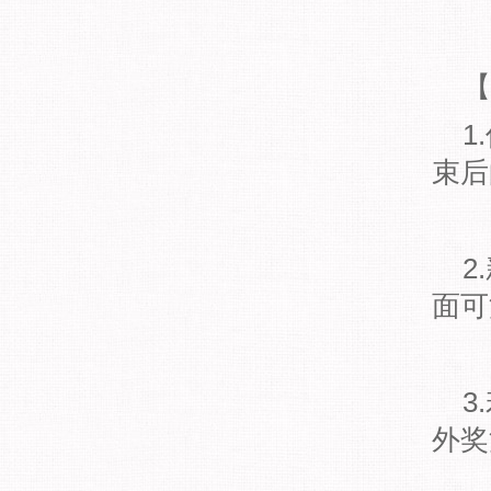
【
1
束后
2
面可
3
外奖