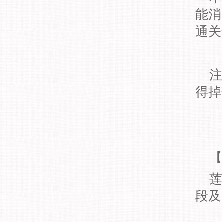
能消
通关
注
得掉
【
莲
段及