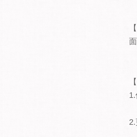
【
面
【
1
2