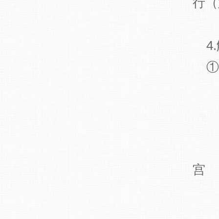
行（
4
①
宫