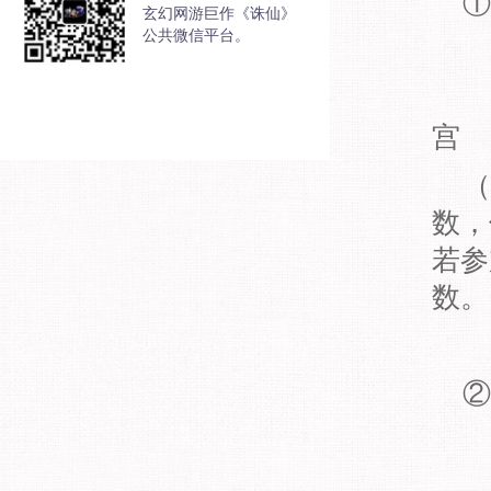
①
玄幻网游巨作《诛仙》
公共微信平台。
宫
（注
数，
若参
数。
②