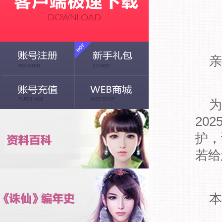
亲
为
20
护，
若给
本