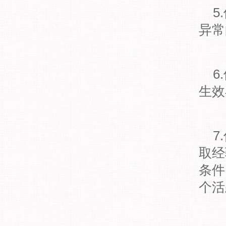
5
异常
6
生效
7
取经
条件
个活