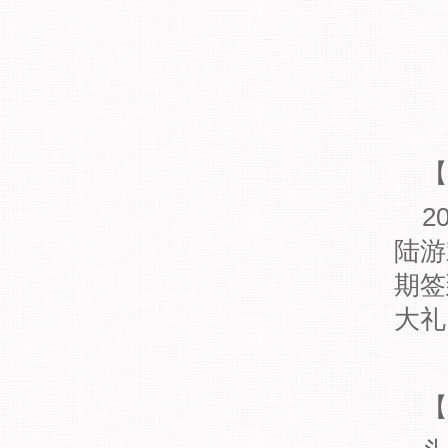
【
2
陆游
期签
大礼
【