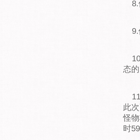
8
9
1
态的
1
此次
怪物
时5