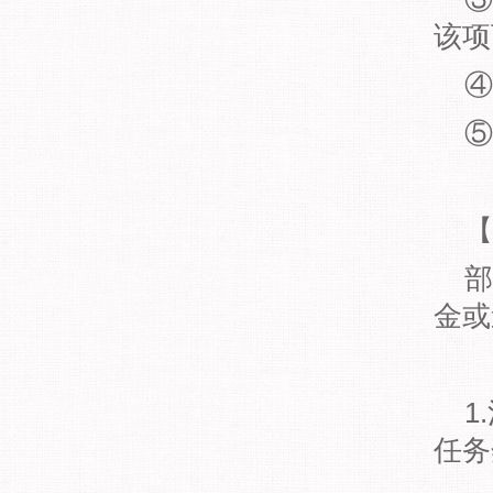
该项
④
⑤
【
部
金或
1
任务