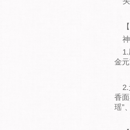
头
【
神
1
金元
2
香面
瑶”