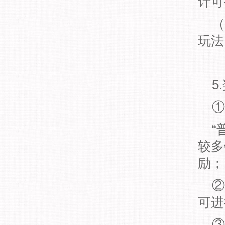
计可
（
玩法
5
①
“
较多
励；
②
可进
③