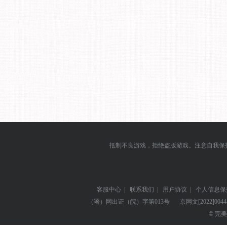
抵制不良游戏，拒绝盗版游戏。注意自我保
客服中心
|
联系我们
|
用户协议
|
个人信息保
（署）网出证（皖）字第013号
京网文
[2022]004
© 完美世