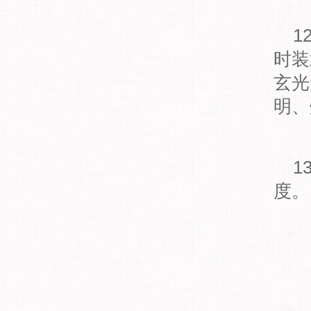
1
时装
玄光
明、
1
度。