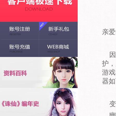
亲爱
因部
护，
游戏
器如
变
幽