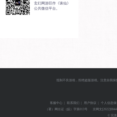
玄幻网游巨作《诛仙》
公共微信平台。
抵制不良游戏，拒绝盗版游戏。注意自我保
客服中心
|
联系我们
|
用户协议
|
个人信息保
（署）网出证（皖）字第013号
京网文
[2022]004
© 完美世