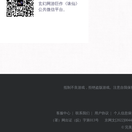
玄幻网游巨作《诛仙》
公共微信平台。
抵制不良游戏，拒绝盗版游戏。注意自我保
客服中心
|
联系我们
|
用户协议
|
个人信息保
（署）网出证（皖）字第013号
京网文
[2022]004
© 完美世