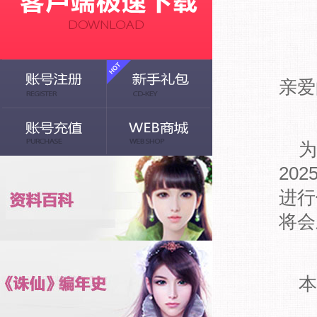
亲爱
为
20
进行
将会
本