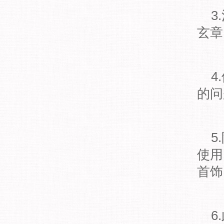
3
玄章
4
的问
5
使用
首饰
6