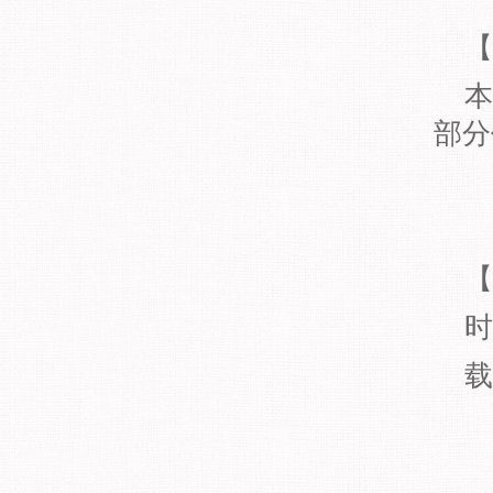
【
本
部分
【
时
载