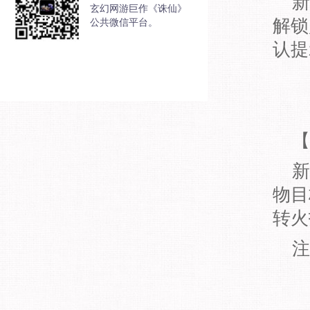
新
玄幻网游巨作《诛仙》
解锁
公共微信平台。
认提
【
新
物目
转火
注