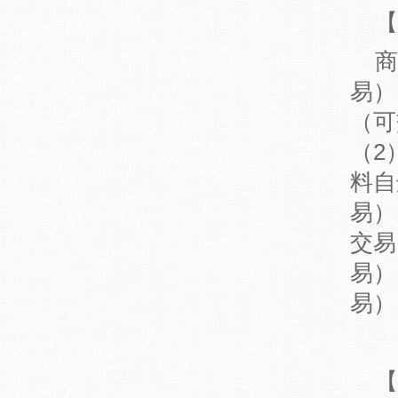
【
商
易）
（可
（2
料自
易）
交易
易）
易）
【