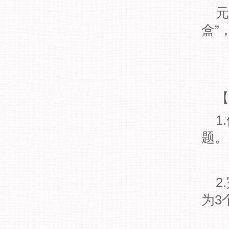
元
盒”
【
1
题。
2
为3