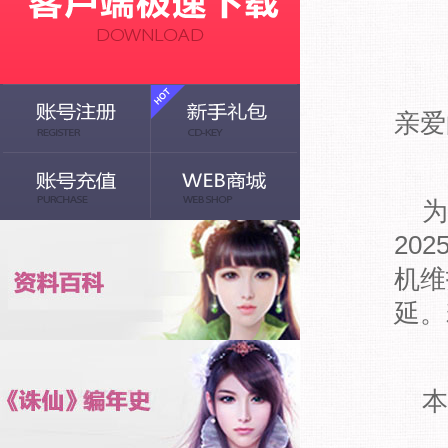
亲爱
为
20
机维
延。
本