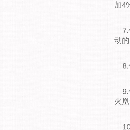
加4
7
动的
8
9
火凰
1