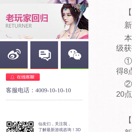
【
新
本
级获
①
得8
新浪微博
官方论坛
官方微信
②
客服电话：4009-10-10-10
20
【
仙友们，关注我，
了解最新游戏咨询！3D