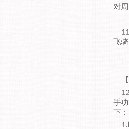
对周
1
飞骑
【
1
手功
下：
1