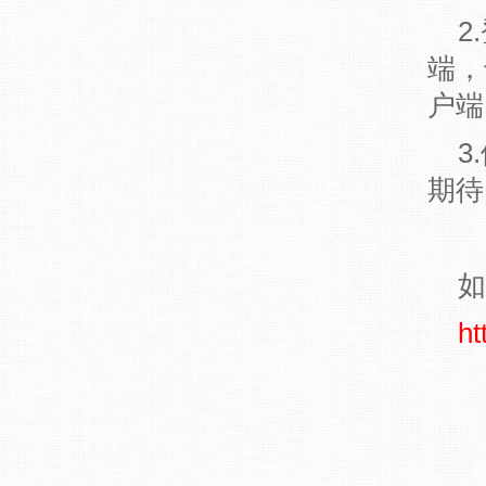
2
端，
户端
3
期待
如
ht