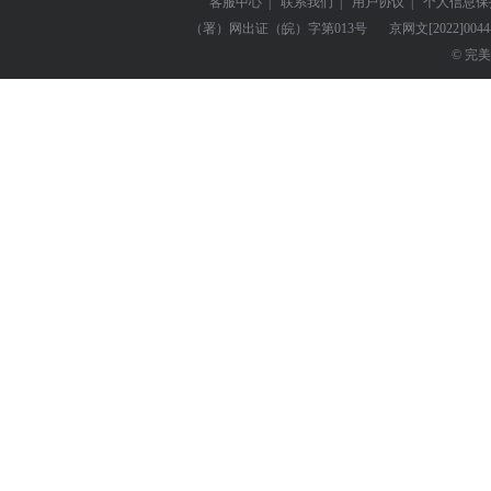
客服中心
|
联系我们
|
用户协议
|
个人信息保
（署）网出证（皖）字第013号
京网文
[2022]004
© 完美世