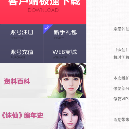
亲爱的
《诛仙》
机时间
本次维
修复部
修复VI
给您带