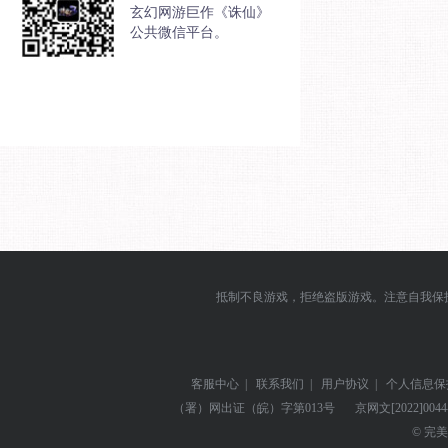
玄幻网游巨作《诛仙》
公共微信平台。
抵制不良游戏，拒绝盗版游戏。注意自我保
客服中心
|
联系我们
|
用户协议
|
个人信息保
（署）网出证（皖）字第013号
京网文
[2022]004
© 完美世