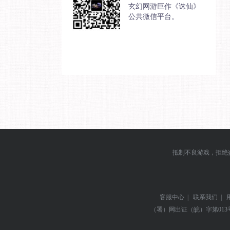
玄幻网游巨作《诛仙》
公共微信平台。
抵制不良游戏，拒绝
客服中心
|
联系我们
|
（署）网出证（皖）字第013