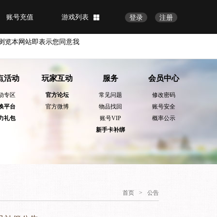
账号充值
游戏列表
登录
注册
浏览本网站即表示您同意我
点活动
玩家互动
服务
会员中心
动专区
官方论坛
常见问题
修改密码
换平台
官方微博
物品找回
账号安全
力礼包
账号VIP
概率公示
新手卡补绑
首页
>
公告