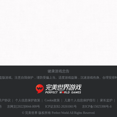
健康游戏忠告
盗版游戏。注意自我保护，谨防受骗上当。
适度游戏益脑，沉迷游戏伤身。合理安排
用户协议
|
个人信息保护政策
|
Cookie政策
|
儿童个人信息保护指引
|
家长监护
|
号
京网文
[2022]0044-009号
ICP证
京B2-20261061号
京ICP备
15025398号-6
© 完美世界 版权所有 Perfect World.All Rights Reserved.