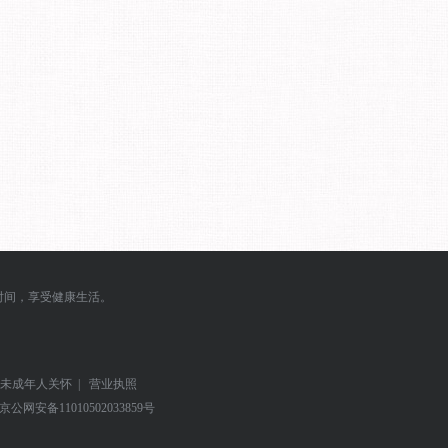
时间，享受健康生活。
未成年人关怀
|
营业执照
京公网安备
11010502033859号