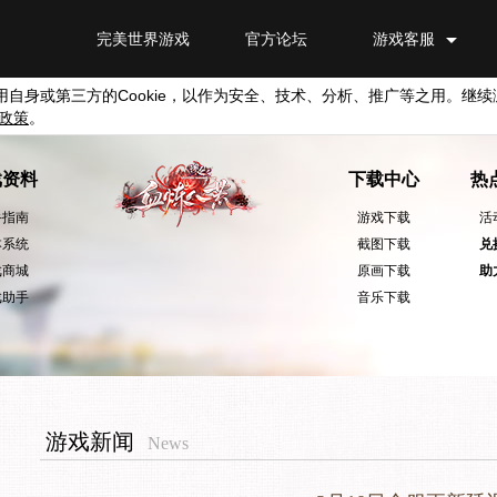
完美世界游戏
官方论坛
游戏客服
用自身或第三方的
Cookie
，以作为安全、技术、分析、推广等之用。继续
政策
。
戏资料
下载中心
热
手指南
游戏下载
活
本系统
截图下载
兑
戏商城
原画下载
助
戏助手
音乐下载
游戏新闻
News