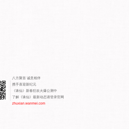
八方聚首 诚意相伴
携手喜迎新纪元
《诛仙》新春狂欢火爆公测中
了解《诛仙》最新动态请登录官网
zhuxian.wanmei.com