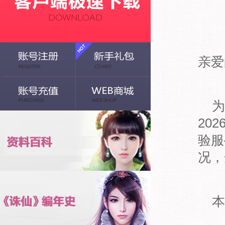
亲爱
为
20
验服
况，