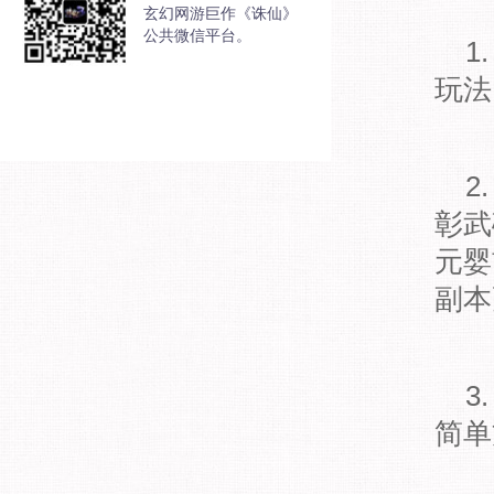
玄幻网游巨作《诛仙》
公共微信平台。
1
玩法
2
彰武
元婴
副本
3
简单