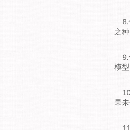
8
之种
9
模型
1
果未
1