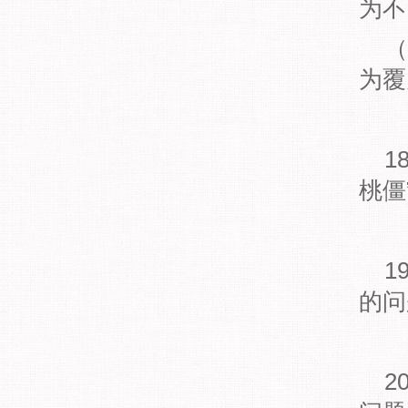
为不
（
为覆
1
桃僵
1
的问
2