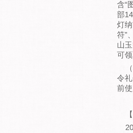
含“
部1
灯纳
符”
山玉
可领
（
令礼
前使
【
2