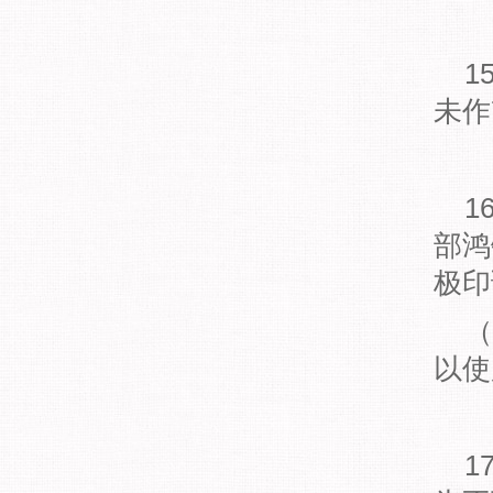
1
未作
1
部鸿
极印
（
以使
1