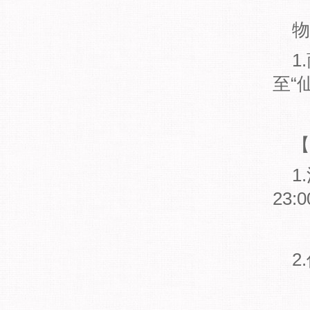
物
1
至“
【
1
23:
2