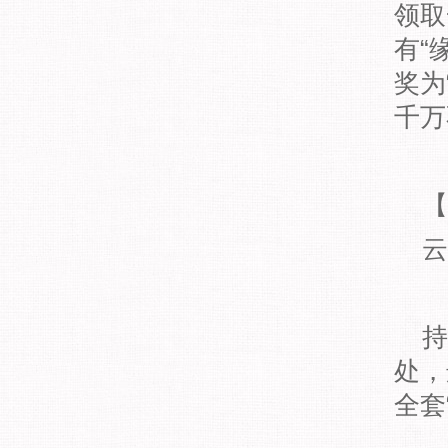
领取
有“
奖为
千万
【
云
持
处，
全套