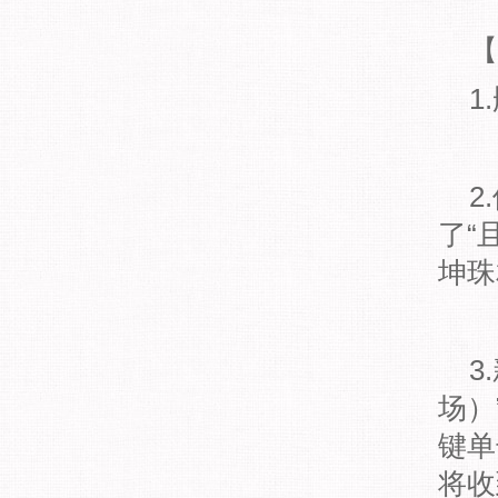
【
1
2
了“
坤珠
3
场）
键单
将收