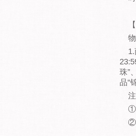
【
物
1
23
珠”
品“
①
②