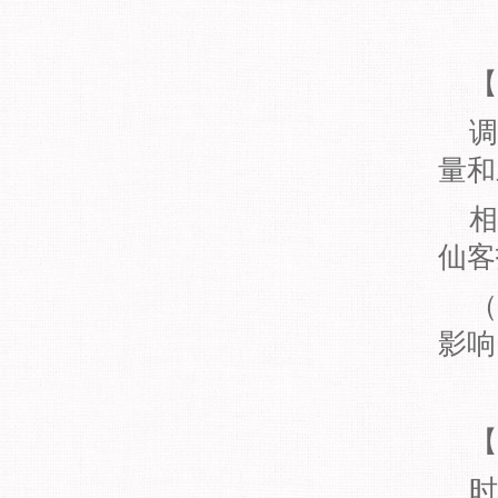
【
调
量和
相
仙客
（
影响
【
时