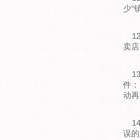
少“
1
卖店
1
件：
动再
1
误的