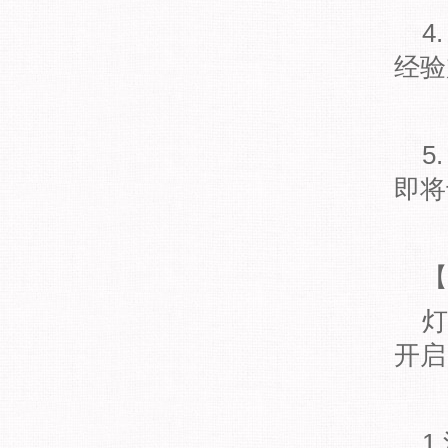
4
经验
5
即将
【
灯
开启
1