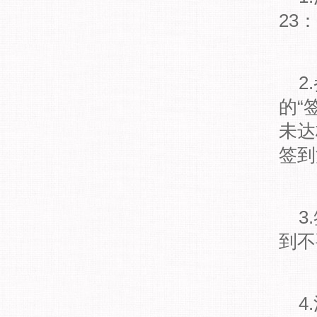
23
2
的“
未达
签到
3
到不
4