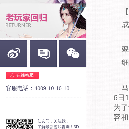
【
成
翠
细
新浪微博
官方论坛
官方微信
马
客服电话：4009-10-10-10
6日
为了
容和
仙友们，关注我，
了解最新游戏咨询！3D