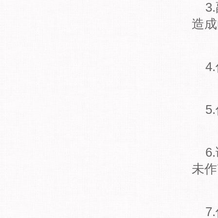
3
造成
4
5
6
未作
7