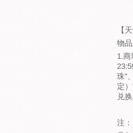
【天
物品
1.
23
珠”
定）
兑
注