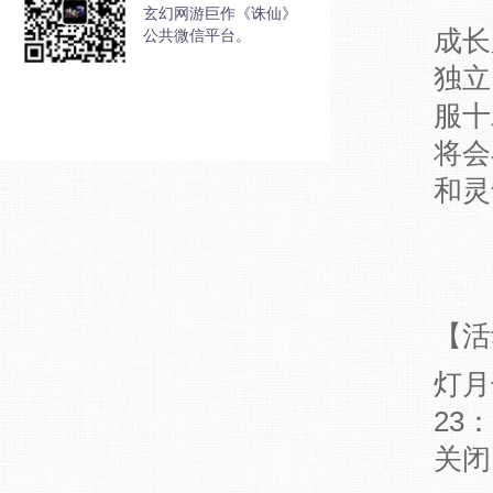
玄幻网游巨作《诛仙》
成长
公共微信平台。
独立
服十
将会
和灵
【活
灯月
23
关闭