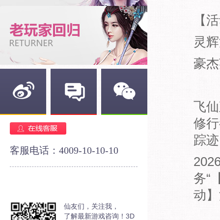
【活
灵辉
豪杰
飞仙
新浪微博
官方论坛
官方微信
修行
踪迹
客服电话：4009-10-10-10
20
务“
动】
仙友们，关注我，
了解最新游戏咨询！3D