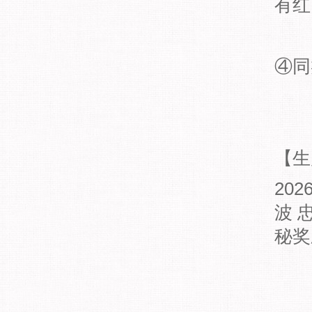
有红
④同
【生
20
波 
秘奖