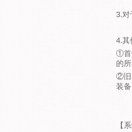
3.
4.
①首
的所
②旧
装备
【系