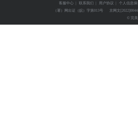
客服中心
|
联系我们
|
用户协议
|
个人信息保
（署）网出证（皖）字第013号
京网文
[2022]004
© 完美世