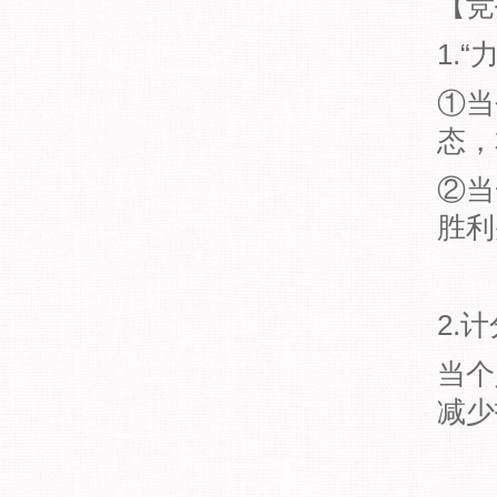
【竞
1.
①当
态，
②当
胜利
2.
当个
减少