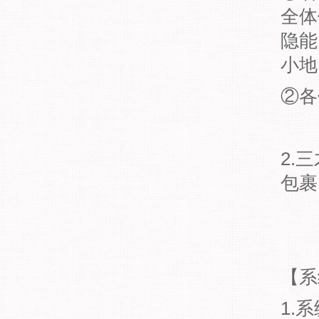
全体
隐能
小地
②各
2.
包裹
【系
1.