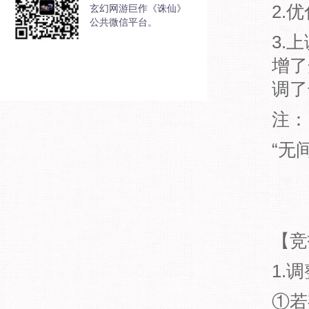
2.
玄幻网游巨作《诛仙》
公共微信平台。
3.
增了
调了
注：
“无
【竞
1.
①若