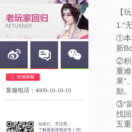
【玩
1.
①本
新B
②积
重难
新浪微博
官方论坛
官方微信
果”
客服电话：4009-10-10-10
励。
③“
找回
五重
仙友们，关注我，
了解最新游戏咨询！3D