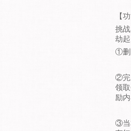
【功
挑战
劫起
①删
②完
领取
励内
③当