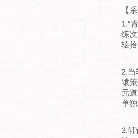
【系
1.
练次
辕拾
2.
辕策
元道
单独
3.