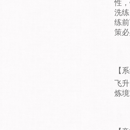
性，
洗练
练前
策必
【系
飞升
炼境