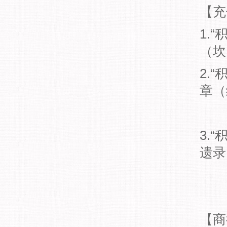
【充
1.
（坎
2.
章（
3.
遗录
【商