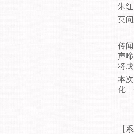
朱红
莫问
传闻
声啼
将成
本次
化一
【系