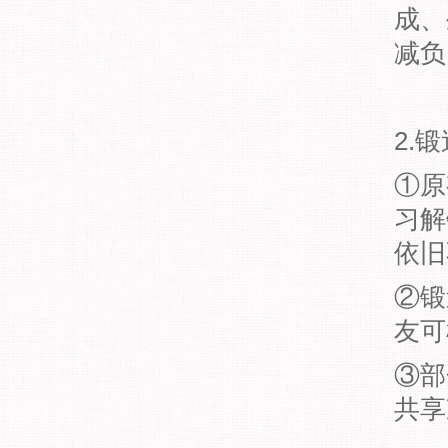
成、
减负
2.
①原
习解
依旧
②锻
友可
③部
共享