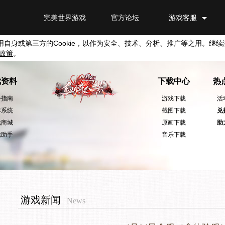
完美世界游戏
官方论坛
游戏客服
用自身或第三方的
Cookie
，以作为安全、技术、分析、推广等之用。继续
政策
。
戏资料
下载中心
热
手指南
游戏下载
活
本系统
截图下载
兑
戏商城
原画下载
助
戏助手
音乐下载
游戏新闻
News