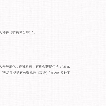
“飞天神符（赠福灵百华）”。
物放入丹炉炼化，虔诚祈祷，有机会获得包括：“辰元
”、“天品质凝灵石自选礼包（高级）”在内的多种宝