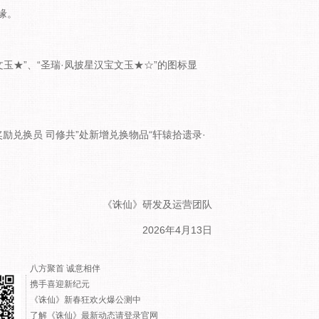
缘。
文玉★”、“圣瑞·凤披星汉宝文玉★☆”的图标显
奖励兑换员 司修共”处新增兑换物品“轩辕拾遗录·
《诛仙》研发及运营团队
2026年4月13日
八方聚首 诚意相伴
携手喜迎新纪元
《诛仙》新春狂欢火爆公测中
了解《诛仙》最新动态请登录官网