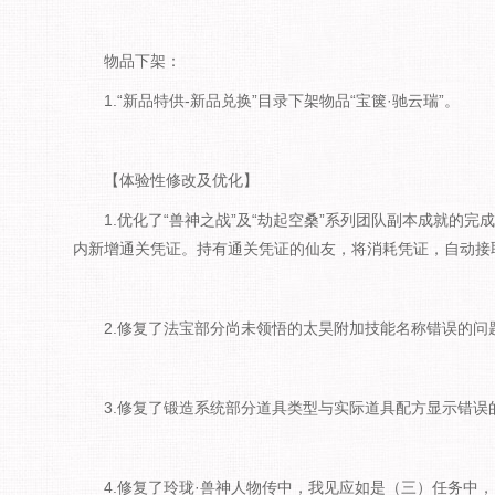
物品下架：
1.“新品特供-新品兑换”目录下架物品“宝箧·驰云瑞”。
【体验性修改及优化】
1.优化了“兽神之战”及“劫起空桑”系列团队副本成就的
内新增通关凭证。持有通关凭证的仙友，将消耗凭证，自动接
2.修复了法宝部分尚未领悟的太昊附加技能名称错误的问
3.修复了锻造系统部分道具类型与实际道具配方显示错误
4.修复了玲珑·兽神人物传中，我见应如是（三）任务中