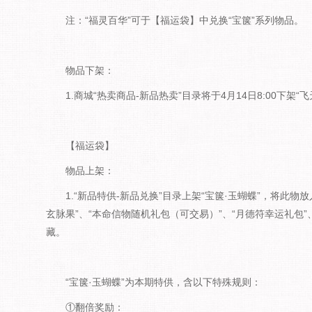
注：“福灵百华”可于【福运袋】中兑换“宝箧”系列物品。
物品下架：
1.商城“热卖商品-新品热卖”目录将于4月14日8:00下架
【福运袋】
物品上架：
1.“新品特供-新品兑换”目录上架“宝箧·玉蝴蝶”，将此
玄脉果”、“本命信物随机礼包（可交易）”、“月德符幸运礼包
藏。
“宝箧·玉蝴蝶”为本期特供，含以下特殊规则：
①翻倍奖励：