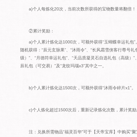
a)个人每炼化20次，当前次数所获得的宝物数量将翻倍！
②累计奖励：
a)个人累计炼化达1000次，可额外获得“玉蝴蝶幸运礼包
随机获得：“辰元玄脉果”、“沐雨令”、“长风霜雪侠客行尊号礼包
级）”、“月德符幸运礼包”、“天品质凝灵石自选礼包（高级）”
辰礼包（可交易）”及“龙纹玛瑙x3”其中之一。
b)个人累计炼化达1500次，可额外获得“沐雨令碎片x1”。
c)个人炼化超过1500次后，重新记录炼化次数，累计奖
注：兑换所需物品“福灵百华”可于【天帝宝库】中购买“聚