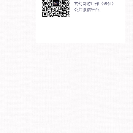
玄幻网游巨作《诛仙》
公共微信平台。