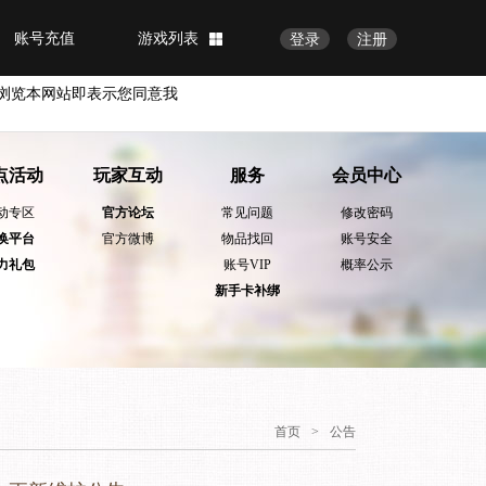
账号充值
游戏列表
登录
注册
浏览本网站即表示您同意我
点活动
玩家互动
服务
会员中心
动专区
官方论坛
常见问题
修改密码
换平台
官方微博
物品找回
账号安全
力礼包
账号VIP
概率公示
新手卡补绑
首页
>
公告