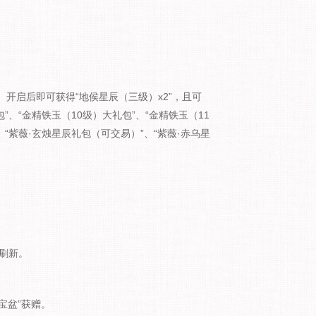
”。开启后即可获得“地侯星辰（三级）x2”，且可
”、“金精铁玉（10级）大礼包”、“金精铁玉（11
、“紫薇·玄烛星辰礼包（可交易）”、“紫薇·赤乌星
励刷新。
宝盆”获赠。