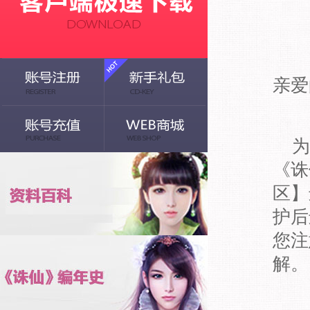
亲爱
为
《诛
区】
护后
您注
解。