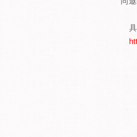
同邀
具
ht