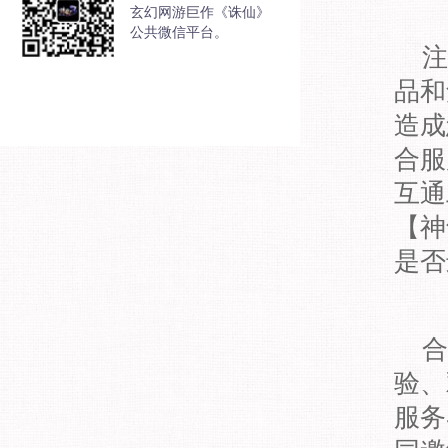
玄幻网游巨作《诛仙》
公共微信平台。
注
品和
造成
合服
互通
【神
是否
合
验、
服务