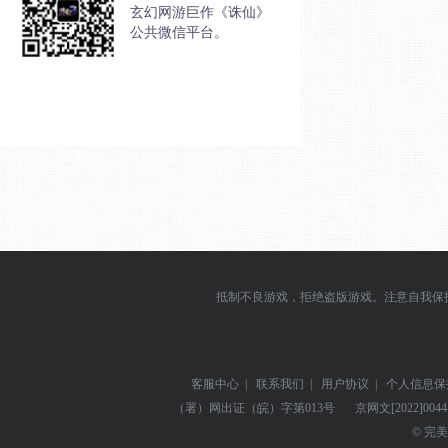
玄幻网游巨作《诛仙》
公共微信平台。
抵制不良游戏，拒绝盗版游戏。注意自我保
客服中心
|
联系我们
|
用户协议
|
个人信息保
（署）网出证（皖）字第013号
京网文
[2022]004
© 完美世