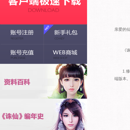
亲爱的
《诛
1
端版本