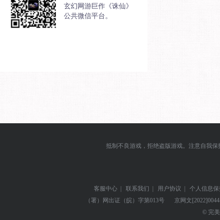
玄幻网游巨作《诛仙》
公共微信平台。
抵制不良游戏，拒绝盗版游戏。注意自我保
客服中心
|
联系我们
|
用户协议
|
个人信息保
（署）网出证（皖）字第013号
京网文
[2022]004
© 完美世